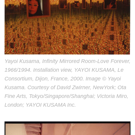
Yayoi Kusama, Infinity Mirrored Room-Love Forever,
1966/1994. Installation view, YAYOI KUSAMA, Le
Consortium, Dijon, France, 2000. Image © Yayoi
Kusama. Courtesy of David Zwirner, NewYork; Ota
Fine Arts, Tokyo/Singapore/Shanghai; Victoria Miro,
London; YAYOI KUSAMA Inc.