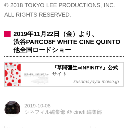
© 2018 TOKYO LEE PRODUCTIONS, INC.
ALL RIGHTS RESERVED.
2019年11月22日（金）より、
渋谷PARCO8F WHITE CINE QUINTO
他全国ロードショー
『草間彌生∞INFINITY』公式
サイト
kusamayayoi-movie.jp
日本を代表する前衛芸術家、草間
彌生氏の人生と創作に迫ったドキ
ュメンタリー映画。2019年11月
2019-10-08
22日（金）より渋谷パルコ8F
シネフィル編集部
@
cinefil編集部
WHITE CINE QUINTOほか全国ロ
ードショー 配給：パルコ