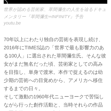
世界が認める芸術家、草間彌生の人生を辿るドキュ
メンタリー『草間彌生∞INFINITY』予告
youtu.be
70年以上にわたり独自の芸術を表現し続け、
2016年にTIMES誌の「世界で最も影響力のあ
る100人」に選出された草間彌生氏。そんな彼
女がまだ無名だった頃、芸術家としての高み
を目指し、単身で渡米。本作で捉えるのは幼
少期の芸術への目覚めから、アメリカへ移住
するまでの日々。
そして激動の1960年代ニューヨークで苦悩し
ながら行った創作活動と、当時それらの作品