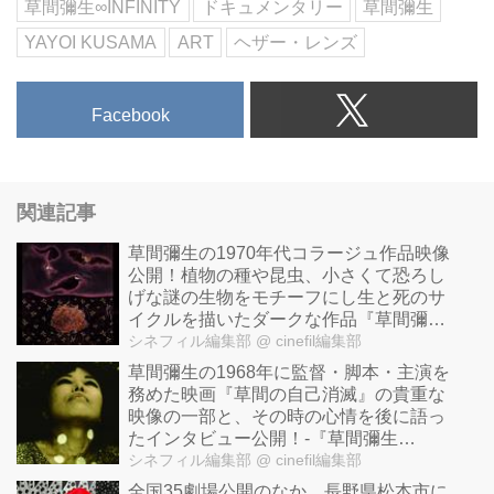
草間彌生∞INFINITY
ドキュメンタリー
草間彌生
YAYOI KUSAMA
ART
ヘザー・レンズ
Facebook
関連記事
草間彌生の1970年代コラージュ作品映像
公開！植物の種や昆虫、小さくて恐ろし
げな謎の生物をモチーフにし生と死のサ
イクルを描いたダークな作品『草間彌生
∞INFINITY』
シネフィル編集部
@ cinefil編集部
草間彌生の1968年に監督・脚本・主演を
務めた映画『草間の自己消滅』の貴重な
映像の一部と、その時の心情を後に語っ
たインタビュー公開！-『草間彌生
∞INFINITY』
シネフィル編集部
@ cinefil編集部
全国35劇場公開のなか、長野県松本市に