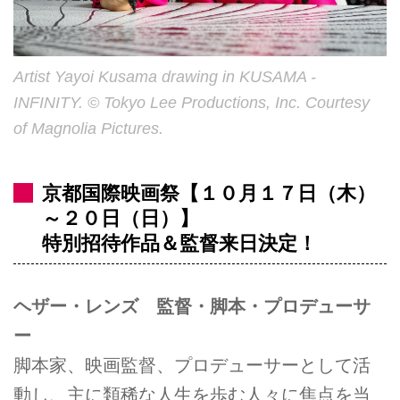
Artist Yayoi Kusama drawing in KUSAMA -
INFINITY. © Tokyo Lee Productions, Inc. Courtesy
of Magnolia Pictures.
京都国際映画祭【１０月１７日（木）
～２０日（日）】
特別招待作品＆監督来日決定！
ヘザー・レンズ 監督・脚本・プロデューサ
ー
脚本家、映画監督、プロデューサーとして活
動し、主に類稀な人生を歩む人々に焦点を当