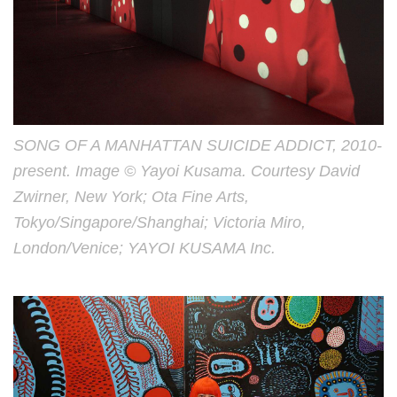
SONG OF A MANHATTAN SUICIDE ADDICT, 2010-
present. Image © Yayoi Kusama. Courtesy David
Zwirner, New York; Ota Fine Arts,
Tokyo/Singapore/Shanghai; Victoria Miro,
London/Venice; YAYOI KUSAMA Inc.