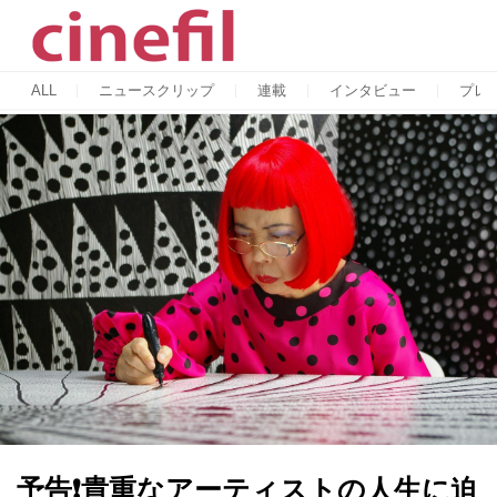
ALL
ニュースクリップ
連載
インタビュー
プレ
予告❗️貴重なアーティストの人生に迫