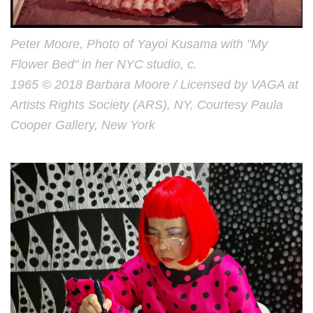
Peter Moore, Photo of Yayoi Kusama with "My
Flower Bed" in her NYC studio, c.
1965 © 2018 Barbara Moore / Licensed by VAGA at
Artists Rights Society (ARS), NY, Courtesy Paula
Cooper Gallery, New York