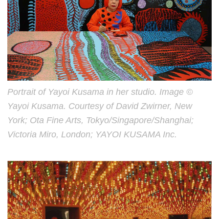
Portrait of Yayoi Kusama in her studio. Image ©
Yayoi Kusama. Courtesy of David Zwirner, New
York; Ota Fine Arts, Tokyo/Singapore/Shanghai;
Victoria Miro, London; YAYOI KUSAMA Inc.