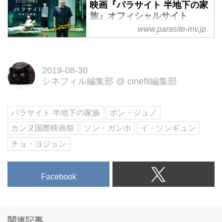
映画『パラサイト 半地下の家
族』オフィシャルサイト
www.parasite-mv.jp
第72回カンヌ国際映画祭＜最高賞
＞パルムドール受賞！世界がその
才能を絶賛する若き巨匠ポン・ジ
2019-08-30
ュノ監督×名優ソン・ガンホ。“ネ
シネフィル編集部
@
cinefil編集部
タバレ厳禁！”100％予測できない
展開に全ての感情が揺さぶられ
る、超一級エンターテインメント
パラサイト 半地下の家族
ポン・ジュノ
作品！
カンヌ国際映画祭
ソン・ガンホ
イ・ソンギュン
チョ・ヨジョン
Facebook
関連記事