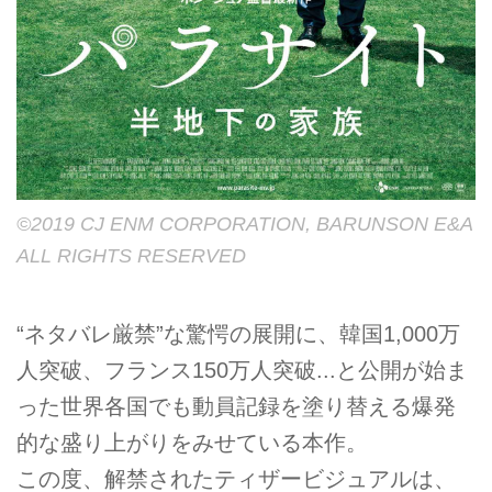
©︎2019 CJ ENM CORPORATION, BARUNSON E&A
ALL RIGHTS RESERVED
“ネタバレ厳禁”な驚愕の展開に、韓国1,000万
人突破、フランス150万人突破...と公開が始ま
った世界各国でも動員記録を塗り替える爆発
的な盛り上がりをみせている本作。
この度、解禁されたティザービジュアルは、