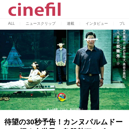
ALL
ニュースクリップ
連載
インタビュー
プレ
待望の30秒予告！カンヌパルムドー