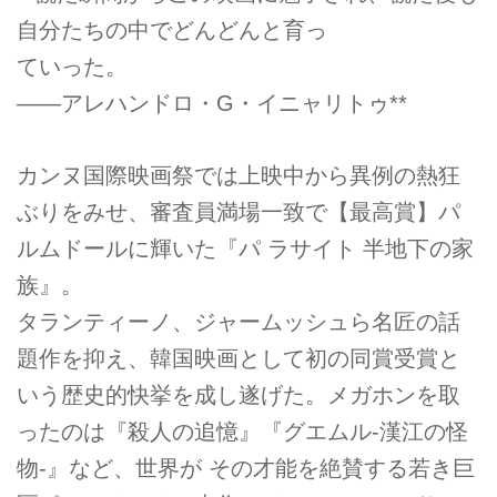
自分たちの中でどんどんと育っ
ていった。
——アレハンドロ・G・イニャリトゥ**
カンヌ国際映画祭では上映中から異例の熱狂
ぶりをみせ、審査員満場一致で【最高賞】パ
ルムドールに輝いた『パ ラサイト 半地下の家
族』。
タランティーノ、ジャームッシュら名匠の話
題作を抑え、韓国映画として初の同賞受賞と
いう歴史的快挙を成し遂げた。メガホンを取
ったのは『殺人の追憶』『グエムル-漢江の怪
物-』など、世界が その才能を絶賛する若き巨