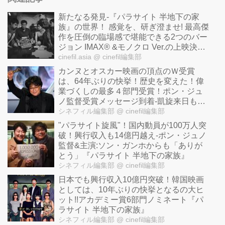
新たなる発見-『パラサイト 半地下の家
族』の世界！ 感覚を、研ぎ澄ませ! 最高傑
作を圧倒の臨場感で堪能できる2つのバー
ジョン IMAX® &モノクロ Ver.の上映決
定！
cinefil.asia
@ cinefil編集部
カンヌとオスカー映画の頂点のＷ受賞
は、64年ぶりの快挙！歴史を変えた！偉
業づくしの最多４部門受賞！ポン・ジュ
ノ監督受賞メッセージ到着-凱旋来日も決
定！
シネフィル編集部
@ cinefil編集部
"パラサイト旋風"！国内動員が100万人突
破！興行収入も14億円越え-ポン・ジュノ
監督&主演:ソン・ガンホからも「ありが
とう」『パラサイト 半地下の家族』
シネフィル編集部
@ cinefil編集部
日本でも興行収入10億円突破！韓国映画
としては、10年ぶりの快挙となるの大ヒ
ット!!アカデミー賞6部門ノミネート『パ
ラサイト 半地下の家族』
シネフィル編集部
@ cinefil編集部