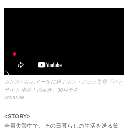
カンヌパルムドールに輝くポン・ジュノ監督『パラ
サイト 半地下の家族』30秒予告
youtu.be
<STORY>
全員失業中で、その日暮らしの生活を送る貧