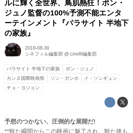
ルに輝く全世界、鳥肌熱狂！ポン・
ジュノ監督の100%予測不能エンタ
ーテインメント『パラサイト 半地下
の家族』
2019-08-30
シネフィル編集部
@
cinefil編集部
パラサイト 半地下の家族
ポン・ジュノ
カンヌ国際映画祭
ソン・ガンホ
イ・ソンギュン
チョ・ヨジョン
予想のつかない、圧倒的な展開だ!
**観た瞬間からこの映画に魅了され、観た後も