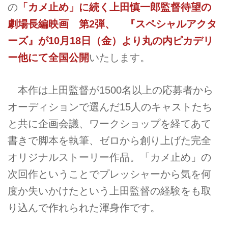
の
「カメ止め」に続く上田慎一郎監督待望の
劇場長編映画 第
2
弾
、
『
スペシャルアクタ
ーズ
』
が
10
月
18
日（金）より丸の内ピカデリ
ー他にて全国公開
いたします。
本作は上田監督が1500名以上の応募者から
オーディションで選んだ15人のキャストたち
と共に企画会議、ワークショップを経てあて
書きで脚本を執筆、ゼロから創り上げた完全
オリジナルストーリー作品。「カメ止め」の
次回作ということでプレッシャーから気を何
度か失いかけたという上田監督の経験をも取
り込んで作れられた渾身作です。