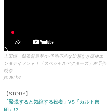
上田慎一郎監督最新作-予測不能な比類なき痛快エ
ンタテイメント！『スペシャルアクターズ』本予告
映像
youtu.be
【STORY】
「緊張すると気絶する役者」
VS
「カルト集
団」
!?