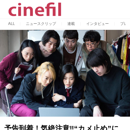
ALL
ニュースクリップ
連載
インタビュー
プレ
予告到着！気絶注意‼️“カメ止め”に