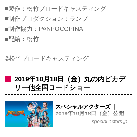
■製作：松竹ブロードキャスティング
■制作プロダクション：ランプ
■制作協力：PANPOCOPINA
■配給：松竹
©松竹ブロードキャスティング
2019年10月18日（金）丸の内ピカデ
リー他全国ロードショー
スペシャルアクターズ ｜
2019年10月18日（金）公開
special-actors.jp
『カメラを止めるな！』に続く、
上田慎一郎監督長編劇映画第2