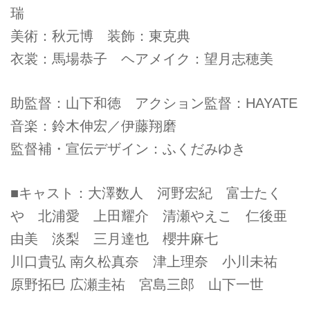
瑞
美術：秋元博 装飾：東克典
衣裳：馬場恭子 ヘアメイク：望月志穂美
助監督：山下和徳 アクション監督：HAYATE
音楽：鈴木伸宏／伊藤翔磨
監督補・宣伝デザイン：ふくだみゆき
■キャスト：大澤数人 河野宏紀 富士たく
や 北浦愛 上田耀介 清瀬やえこ 仁後亜
由美 淡梨 三月達也 櫻井麻七
川口貴弘 南久松真奈 津上理奈 小川未祐
原野拓巳 広瀬圭祐 宮島三郎 山下一世