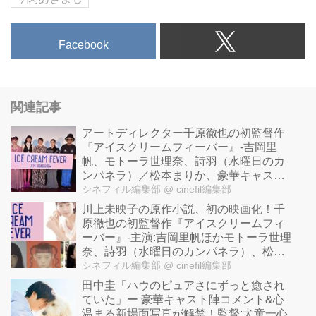
Facebook
関連記事
アートディレクター千原徹也の初監督作
『アイスクリームフィーバー』-吉岡里
帆、モトーラ世理奈、詩羽（水曜日のカ
ンパネラ）／松本まりか、豪華キャスト
登壇の完成披露試写会開催！
シネフィル編集部
@ cinefil編集部
川上未映子の原作小説、初の映画化！千
原徹也の初監督作『アイスクリームフィ
ーバー』-主演:吉岡里帆ほかモトーラ世理
奈、詩羽（水曜日のカンパネラ）、松本
まりか よりコメント到着！
シネフィル編集部
@ cinefil編集部
田中圭「ハウのピュアさにずっと癒され
ていた」ー 豪華キャスト陣コメント&心
温まる新場面写真が解禁！監督:犬童一心