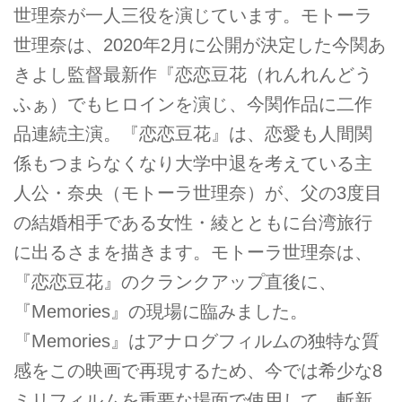
世理奈が一人三役を演じています。モトーラ
世理奈は、2020年2月に公開が決定した今関あ
きよし監督最新作『恋恋豆花（れんれんどう
ふぁ）でもヒロインを演じ、今関作品に二作
品連続主演。『恋恋豆花』は、恋愛も人間関
係もつまらなくなり大学中退を考えている主
人公・奈央（モトーラ世理奈）が、父の3度目
の結婚相手である女性・綾とともに台湾旅行
に出るさまを描きます。モトーラ世理奈は、
『恋恋豆花』のクランクアップ直後に、
『Memories』の現場に臨みました。
『Memories』はアナログフィルムの独特な質
感をこの映画で再現するため、今では希少な8
ミリフィルムを重要な場面で使用して、斬新