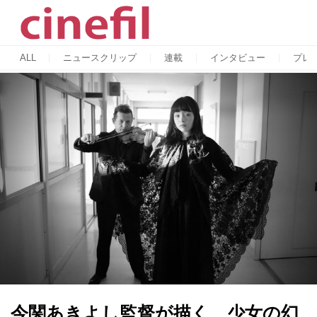
ALL
ニュースクリップ
連載
インタビュー
プレ
今関あきよし監督が描く、少女の幻