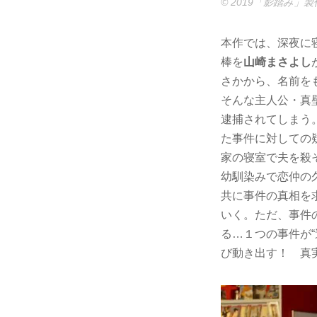
© 2019「影踏み」
本作では、深夜に
棒を
山崎まさよし
さかから、名前を
そんな主人公・真
逮捕されてしまう
た事件に対しての
家の寝室で夫を殺
幼馴染みで恋仲の
共に事件の真相を
いく。ただ、事件
る…１つの事件が
び動き出す！ 真