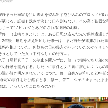
製作委員会
寝静まった民家を狙い現金を盗み出す忍び込みのプロ＜ノビ師
が演じる。証拠も残さず決して口を割らない、その高く強固な
もじって“ノビカベ”とあだ名される凄腕の泥棒。
壁修一（山崎まさよし）は、ある日忍び込んだ先で偶然遭遇し
。2年後、刑期を終え出所した修一は、まだ自分が逮捕された
疑惑を抱えていた。何故あの日の侵入がバレていたのか？そし
そうとしていた女（中村ゆり）の行方…。
久子（尾野真千子）の制止を聞かずに、修一は相棒であり弟の
求め行動を開始する。しだいに事件と女の裏に潜むいくつもの
の謎が解き明かされていくにつれ、修一自身が封印した20年前
“過去”の事件を呼び醒すとき、修一、啓二、久子の止まったま
実は、いったいどこにあるのか!?