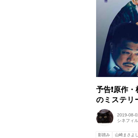
予告❗️原作
のミステリ
2019-08-0
シネフィ
影踏み
山崎まさよ