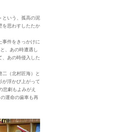
＞という、孤高の泥
壁を思わすしたたか
た事件をきっかけに
事と、あの時遭遇し
て、あの時侵入した
啓二（北村匠海）と
影が浮かび上がって
の悲劇もよみがえ
まの運命の歯車も再