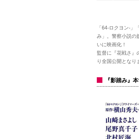
「64-ロクヨン
み」。警察小説の
いに映画化！
監督に『花戦さ』
り全国公開となり
『影踏み』本