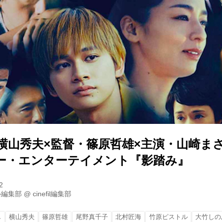
・横山秀夫×監督・篠原哲雄×主演・山崎ま
ー・エンターテイメント『影踏み』
2
ル編集部
@
cinefil編集部
し
横山秀夫
篠原哲雄
尾野真千子
北村匠海
竹原ピストル
大竹しの