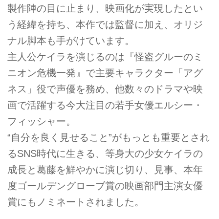
製作陣の⽬に⽌まり、映画化が実現したとい
う経緯を持ち、本作では監督に加え、オリジ
ナル脚本も⼿がけています。
主⼈公ケイラを演じるのは『怪盗グルーのミ
ニオン危機⼀発』で主要キャラクター「アグ
ネス」役で声優を務め、他数々のドラマや映
画で活躍する今⼤注⽬の若⼿⼥優エルシー・
フィッシャー。
“⾃分を良く⾒せること”がもっとも重要とされ
るSNS時代に⽣きる、等⾝⼤の少⼥ケイラの
成⻑と葛藤を鮮やかに演じ切り、⾒事、本年
度ゴールデングローブ賞の映画部⾨主演⼥優
賞にもノミネートされました。