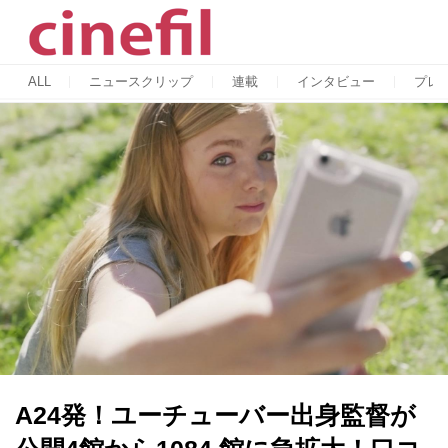
ALL
ニュースクリップ
連載
インタビュー
プレ
A24発！ユーチューバー出⾝監督が