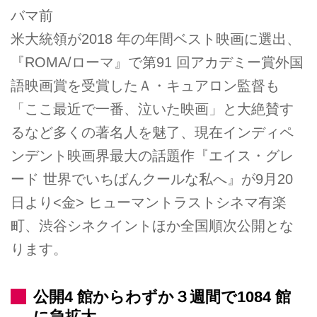
バマ前
⽶⼤統領が2018 年の年間ベスト映画に選出、
『ROMA/ローマ』で第91 回アカデミー賞外国
語映画賞を受賞したＡ・キュアロン監督も
「ここ最近で⼀番、泣いた映画」と⼤絶賛す
るなど多くの著名⼈を魅了、現在インディペ
ンデント映画界最⼤の話題作『エイス・グレ
ード 世界でいちばんクールな私へ』が9月20
日より<⾦> ヒューマントラストシネマ有楽
町、渋⾕シネクイントほか全国順次公開とな
ります。
公開4 館からわずか３週間で1084 館
に急拡⼤。