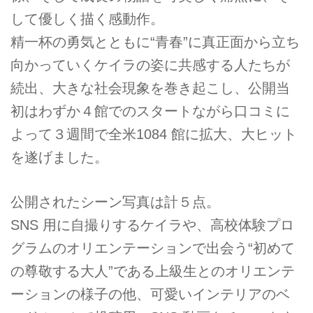
して優しく描く感動作。
精⼀杯の勇気とともに“⻘春”に真正⾯から⽴ち
向かっていくケイラの姿に共感する⼈たちが
続出、⼤きな社会現象を巻き起こし、公開当
初はわずか４館でのスタートながら⼝コミに
よって３週間で全⽶1084 館に拡⼤、⼤ヒット
を遂げました。
公開されたシーン写真は計５点。
SNS ⽤に⾃撮りするケイラや、⾼校体験プロ
グラムのオリエンテーションで出会う“初めて
の尊敬する⼤⼈”である上級⽣とのオリエンテ
ーションの様⼦の他、可愛いインテリアのベ