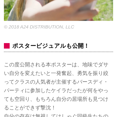
© 2018 A24 DISTRIBUTION, LLC
ポスタービジュアルも公開！
この度公開される本ポスターは、地味でダサ
い⾃分を変えたいと⼀発奮起、勇気を振り絞
ってクラスの⼈気者が主催するバースディ・
パーティに参加したケイラだったが何をやっ
ても空回り、もちろん⾃分の居場所も⾒つけ
ることができず撃沈！
⾃分の存在は無視してはしゃぐ同級⽣たちの