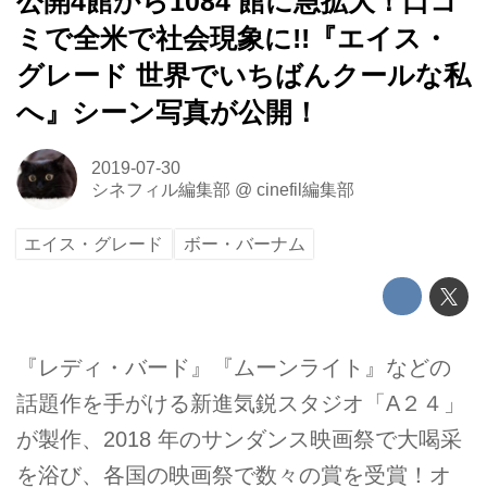
公開4館から1084 館に急拡⼤！⼝コ
ミで全⽶で社会現象に!!『エイス・
グレード 世界でいちばんクールな私
へ』シーン写真が公開！
2019-07-30
シネフィル編集部
@
cinefil編集部
エイス・グレード
ボー・バーナム
『レディ・バード』『ムーンライト』などの
話題作を⼿がける新進気鋭スタジオ「A２４」
が製作、2018 年のサンダンス映画祭で⼤喝采
を浴び、各国の映画祭で数々の賞を受賞！オ