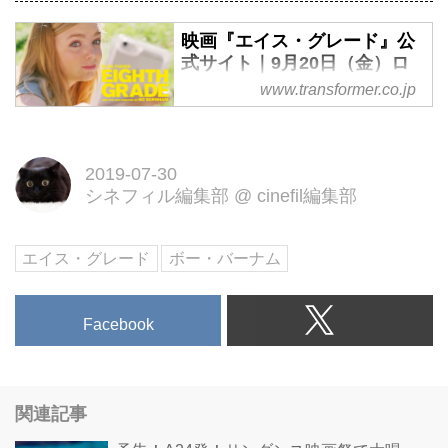
映画『エイス・グレード』公
式サイト｜9月20日（金）ロ
ードショー
www.transformer.co.jp
『レディ・バード』の制作陣＆
『ムーンライト』の気鋭スタジオ
「A24」が贈る！公開4館からわ
2019-07-30
シネフィル編集部
@
cinefil編集部
ずか3週間で1084館に急拡大。口
コミで話題を呼び全米大ヒット!!
エイス・グレード
ボー・バーナム
Facebook
関連記事