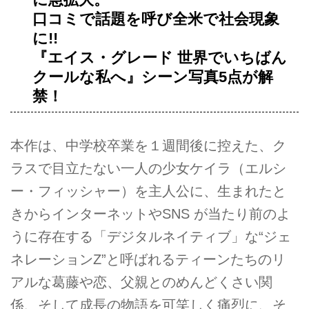
⼝コミで話題を呼び全⽶で社会現象
に!!
『エイス・グレード 世界でいちばん
クールな私へ』シーン写真5点が解
禁！
本作は、中学校卒業を１週間後に控えた、ク
ラスで⽬⽴たない⼀⼈の少⼥ケイラ（エルシ
ー・フィッシャー）を主⼈公に、⽣まれたと
きからインターネットやSNS が当たり前のよ
うに存在する「デジタルネイティブ」な“ジェ
ネレーションZ”と呼ばれるティーンたちのリ
アルな葛藤や恋、⽗親とのめんどくさい関
係、そして成⻑の物語を可笑しく痛烈に、そ