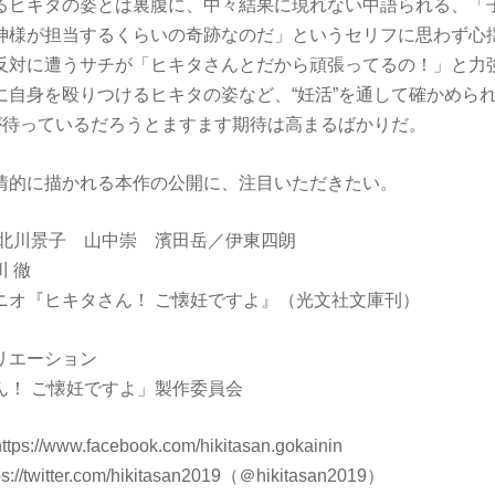
るヒキタの姿とは裏腹に、中々結果に現れない中語られる、「
神様が担当するくらいの奇跡なのだ」というセリフに思わず心
反対に遭うサチが「ヒキタさんとだから頑張ってるの！」と力
に自身を殴りつけるヒキタの姿など、“妊活”を通して確かめら
”が待っているだろうとますます期待は高まるばかりだ。
情的に描かれる本作の公開に、注目いただきたい。
 北川景子 山中崇 濱田岳／伊東四朗
 徹
ニオ『ヒキタさん！ ご懐妊ですよ』（光文社文庫刊）
リエーション
さん！ ご懐妊ですよ」製作委員会
https://www.facebook.com/hikitasan.gokainin
ps://twitter.com/hikitasan2019（＠hikitasan2019）