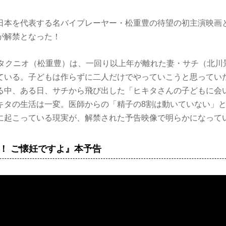
日本を代表する名バイプレーヤー・松重豊の待望の初主演映画
が解禁となった！
キタクニオ（松重豊）は、一回り以上年が離れた妻・サチ（北川
ている。子どもは作らずに二人だけでやっていこうと思ってい
る中、ある日、サチから飛び出した「ヒキタさんの子どもに会
キタの生活は一変。医師からの「精子の8割は動いていない」
に起こっている現実が、解禁された予告映像で明らかになって
！ ご懐妊ですよ』本予告