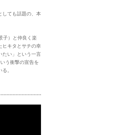
としても話題の、本
景子）と仲良く楽
たヒキタとサチの幸
いたい」という一言
という衝撃の宣告を
いる。