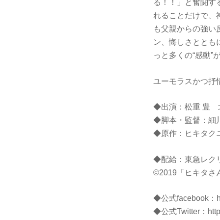
る！！」と奮闘す
れることだけで、
も父親からの強い
ン、悔しさととも
っと多くの“感動
ユーモラスかつ抒
◆出演：松重 豊
◆脚本・監督：細川
◆原作：ヒキタク
◆配給：東急レク
©2019「ヒキタ
◆公式facebook：
◆公式Twitter：
htt