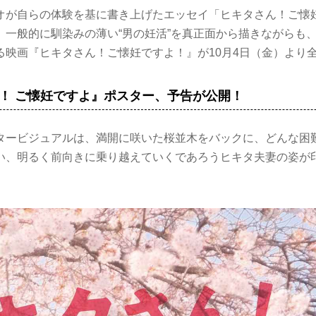
オが自らの体験を基に書き上げたエッセイ「ヒキタさん！ご懐
、一般的に馴染みの薄い“男の妊活”を真正面から描きながらも
る映画『ヒキタさん！ご懐妊ですよ！』が10月4日（金）より
！ ご懐妊ですよ』ポスター、予告が公開！
タービジュアルは、満開に咲いた桜並木をバックに、どんな困
い、明るく前向きに乗り越えていくであろうヒキタ夫妻の姿が