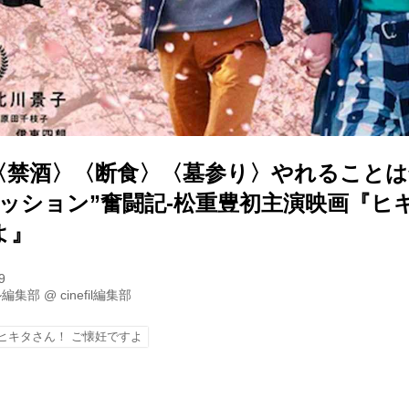
〈禁酒〉〈断食〉〈墓参り〉やれることは全
ミッション”奮闘記-松重豊初主演映画『ヒ
よ』
9
ル編集部
@
cinefil編集部
ヒキタさん！ ご懐妊ですよ