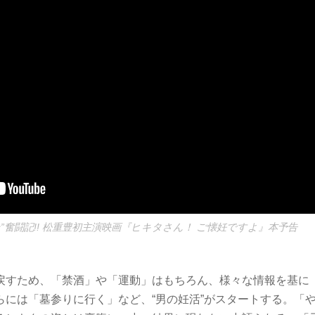
”奮闘記!! 松重豊初主演映画『ヒキタさん！ ご懐妊ですよ』本予告
戻すため、「禁酒」や「運動」はもちろん、様々な情報を基に
らには「墓参りに行く」など、“男の妊活”がスタートする。「