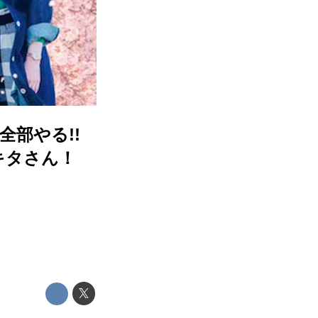
部やる!!
キタさん！