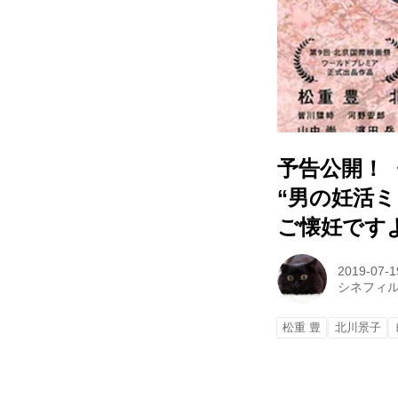
予告公開！
“男の妊活
ご懐妊です
2019-07-1
シネフィ
松重 豊
北川景子