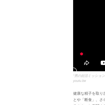
“男の妊活ミッション
youtu.be
健康な精子を取り
とや「断食」、さ