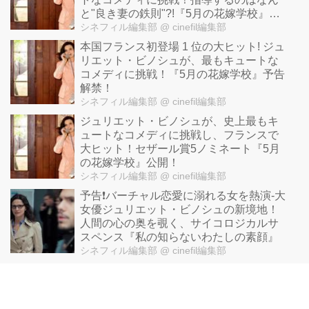
と"良き妻の鉄則"?!『5月の花嫁学校』本
編映像
シネフィル編集部
@ cinefil編集部
本国フランス初登場 1 位の大ヒット! ジュ
リエット・ビノシュが、最もキュートな
コメディに挑戦！『5月の花嫁学校』予告
解禁！
シネフィル編集部
@ cinefil編集部
ジュリエット・ビノシュが、史上最もキ
ュートなコメディに挑戦し、フランスで
大ヒット！セザール賞5ノミネート『5月
の花嫁学校』公開！
シネフィル編集部
@ cinefil編集部
予告❗️バーチャル恋愛に溺れる女を熱演-大
女優ジュリエット・ビノシュの新境地！
人間の心の奥を覗く、サイコロジカルサ
スペンス『私の知らないわたしの素顔』
シネフィル編集部
@ cinefil編集部