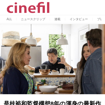
ALL
ニュースクリップ
連載
インタビュー
プレ
是枝裕和監督構想8年の渾身の最新作