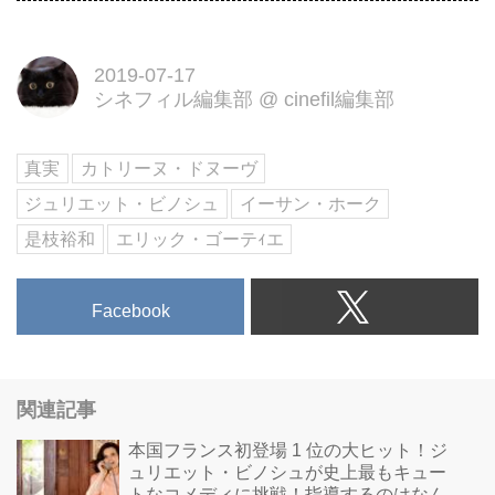
2019-07-17
シネフィル編集部
@
cinefil編集部
真実
カトリーヌ・ドヌーヴ
ジュリエット・ビノシュ
イーサン・ホーク
是枝裕和
エリック・ゴーテｨエ
Facebook
関連記事
本国フランス初登場 1 位の大ヒット！ジ
ュリエット・ビノシュが史上最もキュー
トなコメディに挑戦！指導するのはなん