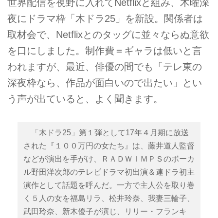
世界配信を視野に入れてNetflixと組み、木曜深
夜にドラマ枠「木ドラ25」を新設。関係者は
取材会で、Netflixとのタッグに並々ならぬ意欲
を口にしました。制作費＝ギャラは低いと言
われますが、最近、俳優の間でも「テレ東の
深夜枠なら、作品が面白いので出たい」とい
う声が出ていると、よく聞きます。
「木ドラ25」第１弾として17年４月期に放送
された『１００万円の女たち』は、藤井道人監督
などが演出を手がけ、ＲＡＤＷＩＭＰＳのボーカ
ル野田洋次郎のテレビドラマ初出演＆連ドラ初主
演作として話題を呼んだ。一方で主人公を取り巻
く５人の女を福島リラ、松井玲奈、我妻三輪子、
武田玲奈、新木優子が演じ、リリー・フランキ