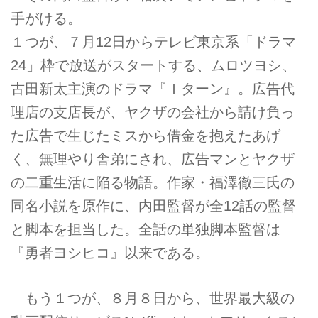
手がける。
１つが、７月12日からテレビ東京系「ドラマ
24」枠で放送がスタートする、ムロツヨシ、
古田新太主演のドラマ『Ｉターン』。広告代
理店の支店長が、ヤクザの会社から請け負っ
た広告で生じたミスから借金を抱えたあげ
く、無理やり舎弟にされ、広告マンとヤクザ
の二重生活に陥る物語。作家・福澤徹三氏の
同名小説を原作に、内田監督が全12話の監督
と脚本を担当した。全話の単独脚本監督は
『勇者ヨシヒコ』以来である。
もう１つが、８月８日から、世界最大級の