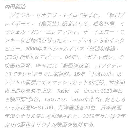
内田英治
ブラジル・リオデジャネイロで生まれ。「週刊プ
レイボーイ」（集英社）記者として、椎名林檎、ミ
ッシェル・ガン・エレファント、ザ・イエロー・モ
ンキーなど時代を彩ったミュージシャンらをインタ
ビュー。2000年スペシャルドラマ「教習所物語」
(TBS)で脚本家デビュー。04年に「ガチャポン」で
映画初監督。05年には「劇団演技者。」(フジテレ
ビ)でテレビドラマに初挑戦。16年「下衆の愛」は
テアトル新宿にてスマッシュヒットを記録。世界30
以上の映画祭で上映。Taste of cinema2016年日
本映画部門5位。TSUTAYA「2016年本当におもしろ
かった映画BEST100」邦洋画総合29位。日本映画
年鑑シナリオ集にも収録された。2019年秋には２年
ぶりの新作オリジナル映画を撮影する。