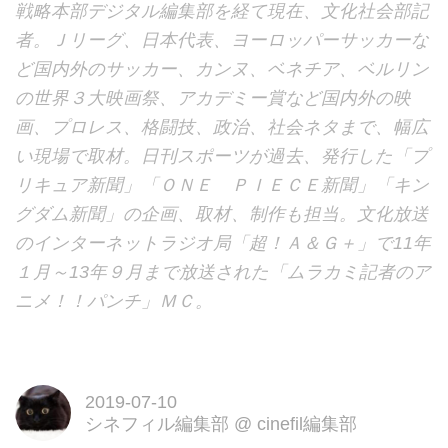
戦略本部デジタル編集部を経て現在、文化社会部記
者。Ｊリーグ、日本代表、ヨーロッパーサッカーな
ど国内外のサッカー、カンヌ、ベネチア、ベルリン
の世界３大映画祭、アカデミー賞など国内外の映
画、プロレス、格闘技、政治、社会ネタまで、幅広
い現場で取材。日刊スポーツが過去、発行した「プ
リキュア新聞」「ＯＮＥ ＰＩＥＣＥ新聞」「キン
グダム新聞」の企画、取材、制作も担当。文化放送
のインターネットラジオ局「超！Ａ＆Ｇ＋」で11年
１月～13年９月まで放送された「ムラカミ記者のア
ニメ！！パンチ」ＭＣ。
2019-07-10
シネフィル編集部
@
cinefil編集部