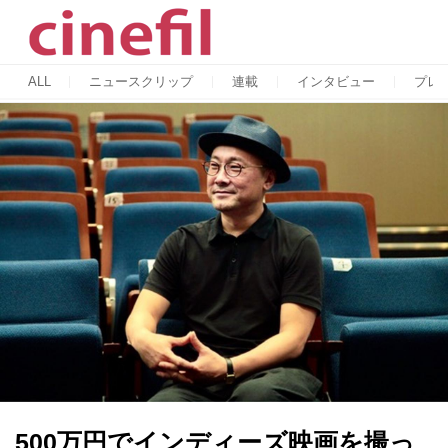
ALL
ニュースクリップ
連載
インタビュー
プレ
500万円でインディーズ映画を撮っ