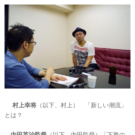
村上幸将
（以下、村上） 「新しい潮流」
とは？
内田英治監督
（以下、内田監督）「下衆の