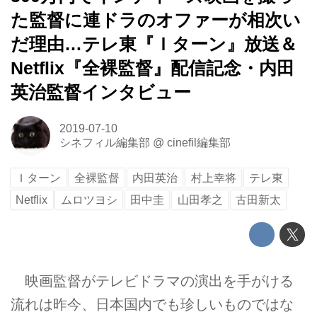
た監督に連ドラのオファーが相次い
だ理由…テレ東『Ｉターン』放送＆
Netflix『全裸監督』配信記念・内田
英治監督インタビュー
2019-07-10
シネフィル編集部
@
cinefil編集部
Ｉターン
全裸監督
内田英治
村上幸将
テレ東
Netflix
ムロツヨシ
田中圭
山田孝之
古田新太
映画監督がテレビドラマの演出を手がける
流れは昨今、日本国内でも珍しいものではな