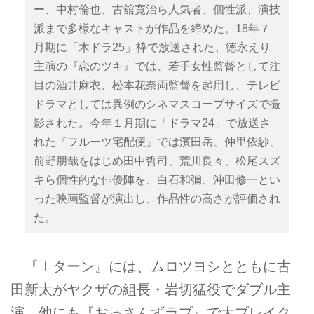
ー、中村倫也、古舘寛治ら人気者、個性派、演技
派まで多様なキャストが作品を締めた。18年７
月期に「木ドラ25」枠で放送された、徳永えり
主演の『恋のツキ』では、若手女性監督として注
目の酒井麻衣、松本花奈両監督を起用し、テレビ
ドラマとしては異例のシネマスコープサイズで撮
影された。今年１月期に「ドラマ24」で放送さ
れた『フルーツ宅配便』では濱田岳、仲里依紗、
前野朋哉をはじめ田中哲司、荒川良々、松尾スズ
キら個性的な俳優陣を、白石和彌、沖田修一とい
った映画監督が演出し、作品性の高さが評価され
た。
『Ｉターン』には、ムロツヨシとともに古
田新太がヤクザの組長・岩切猛役でダブル主
演。他にも『おっさんずラブ』で大ブレイク