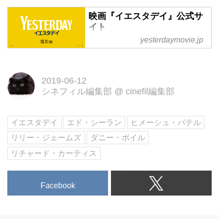
映画『イエスタデイ』公式サ
イト
yesterdaymovie.jp
アカデミー賞監督ダニー・ボイル
とアカデミー賞ノミネート脚本家
リチャード・カーティスが贈る最
2019-06-12
新作 『イエスタディ』 10月11日
シネフィル編集部
@
cinefil編集部
（金）全国ロードショー！
イエスタデイ
エド・シーラン
ヒメーシュ・パテル
リリー・ジェームズ
ダニー・ボイル
リチャード・カーティス
Facebook