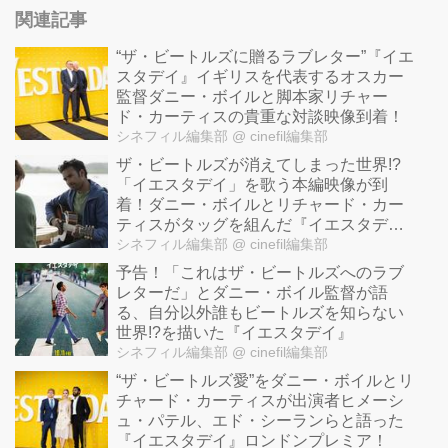
関連記事
“ザ・ビートルズに贈るラブレター”『イエ
スタデイ』イギリスを代表するオスカー
監督ダニー・ボイルと脚本家リチャー
ド・カーティスの貴重な対談映像到着！
シネフィル編集部
@ cinefil編集部
ザ・ビートルズが消えてしまった世界!?
「イエスタデイ」を歌う本編映像が到
着！ダニー・ボイルとリチャード・カー
ティスがタッグを組んだ『イエスタデ
ィ』
シネフィル編集部
@ cinefil編集部
予告！「これはザ・ビートルズへのラブ
レターだ」とダニー・ボイル監督が語
る、自分以外誰もビートルズを知らない
世界!?を描いた『イエスタデイ』
シネフィル編集部
@ cinefil編集部
“ザ・ビートルズ愛”をダニー・ボイルとリ
チャード・カーティスが出演者ヒメーシ
ュ・パテル、エド・シーランらと語った
『イエスタデイ』ロンドンプレミア！