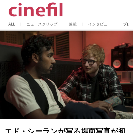
ALL
ニュースクリップ
連載
インタビュー
プレ
エド・シーランが写る場面写真が初