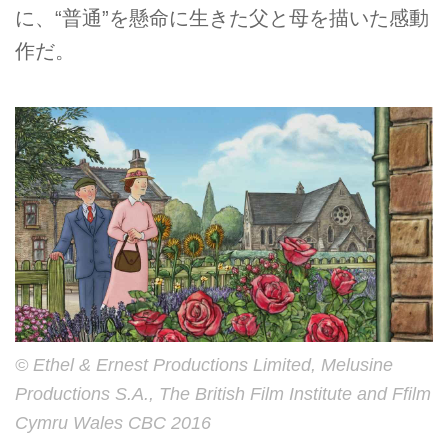
に、“普通”を懸命に生きた父と母を描いた感動
作だ。
© Ethel & Ernest Productions Limited, Melusine
Productions S.A., The British Film Institute and Ffilm
Cymru Wales CBC 2016