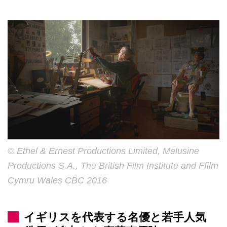
© Ethel & Ernest Productions Limited, Melusine
Productions S.A., The British Film Institute and Ffilm
Cymru Wales CBC 2016
イギリスを代表する名優と若手人気