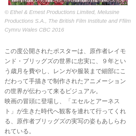
© Ethel & Ernest Productions Limited, Melusine
Productions S.A., The British Film Institute and Ffilm
Cymru Wales CBC 2016
この度公開されたポスターは、原作者レイモ
ンド・ブリッグズの世界に忠実に、９年とい
う歳月を費やし、レンガや服装まで細部にこ
だわって手描きで制作されたアニメーション
の世界が伝わって来るビジュアル。
映画の冒頭に登場し、「エセルとアーネス
ト」が生きた時代へ観客を連れて行ってくれ
る、原作者ブリッグズの実写の姿もあしらわ
れている。