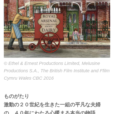
© Ethel & Ernest Productions Limited, Melusine
Productions S.A., The British Film Institute and Ffilm
Cymru Wales CBC 2016
ものがたり
激動の２０世紀を生きた一組の平凡な夫婦
の、４０年にわたる心暖まる本当の物語。