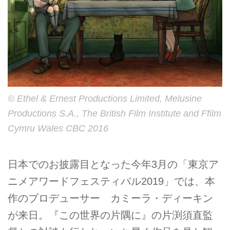
© Ethel & Ernest Productions Limited, Melusine
Productions S.A., The British Film Institute and Ffilm
Cymru Wales CBC 2016
日本でのお披露目となった今年3月の「東京ア
ニメアワードフェスティバル2019」では、本
作のプロデューサー カミーラ・ディーキン
が来日。『この世界の片隅に』の片渕須直監