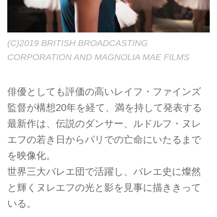
(C)2019 BRITISH BROADCASTING
CORPORATION AND MAGNOLIA MAE FILMS
俳優としても評価の高いレイフ・ファインズ
監督が構想20年を経て、満を持して発表する
最新作は、伝説のダンサー、ルドルフ・ヌレ
エフの若き日からパリでの亡命にいたるまで
を映像化。
世界三大バレエ団で活躍し、バレエ史に燦然
と輝くヌレエフの光と影を見事に描ききって
いる。