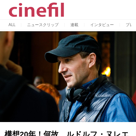
ALL
ニュースクリップ
連載
インタビュー
プレ
構想20年！何故、ルドルフ・ヌレエ