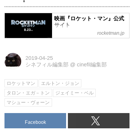
映画『ロケット・マン』公式
サイト
rocketman.jp
伝説的ミュージシャン“エルト
ン・ジョン”の半生を、『キング
スマン』シリーズ主演のタロン・
2019-04-25
エガ－トン×『ボヘミアン・ラプ
シネフィル編集部
@
cinefil編集部
ソディ』のデクスター・フレッチ
ャー監督が贈る話題のミュージカ
ル超大作映画。2019年全国ロー
ロケットマン
エルトン・ジョン
ドショー
タロン・エガ－トン
ジェイミー・ベル
マシュー・ヴォーン
Facebook