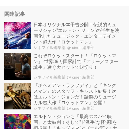
関連記事
日本オリジナル本予告公開！伝説的ミュ
ージシャン”エルトン・ジョン”の半生を映
画化したミュージック・エンターテイメ
ント超大作『ロケットマン』
シネフィル編集部
@ cinefil編集部
これぞロケットスタート！『ロケットマ
ン』-世界39カ国累計で『アリー／スター
誕生』凌ぐ大ヒットで封切り！
シネフィル編集部
@ cinefil編集部
『ボヘミアン・ラプソディ』と『キング
スマン』のスタッフ・キャスト結集！次
はエルトン・ジョンだ！話題のミュージ
カル超大作『ロケットマン』公開！
シネフィル編集部
@ cinefil編集部
エルトン・ジョンも「最高のスパイ映
画」と太鼓判！そして”ド派手”な怪演!!を
初披露！『キングスマン:ゴールデン・サ