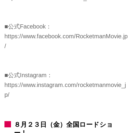
■公式Facebook：
https://www.facebook.com/RocketmanMovie.jp
/
■公式Instagram：
https://www.instagram.com/rocketmanmovie_j
p/
８月２３日（金）全国ロードショ
ー！