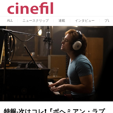
ALL
ニュースクリップ
連載
インタビュー
プレ
特報-次はコレ❗️『ボヘミアン・ラプ