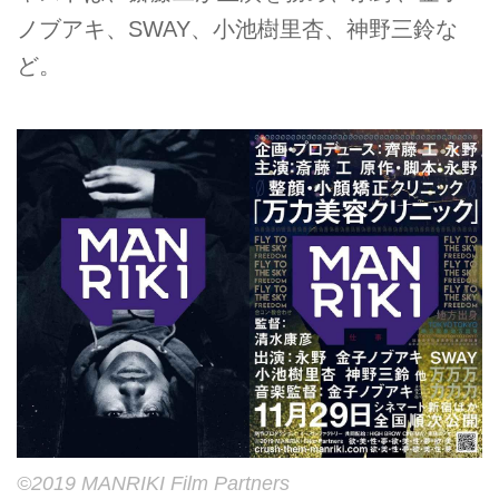
ノブアキ、SWAY、小池樹里杏、神野三鈴な
ど。
©2019 MANRIKI Film Partners