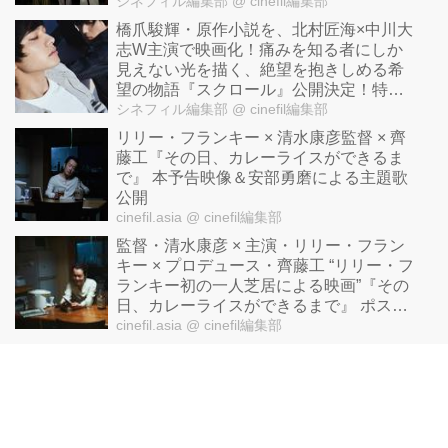
シネフィル編集部
@ cinefil編集部
橋爪駿輝・原作小説を、北村匠海×中川大
志W主演で映画化！痛みを知る者にしか
見えない光を描く、絶望を抱きしめる希
望の物語『スクロール』公開決定！特報
解禁！
シネフィル編集部
@ cinefil編集部
リリー・フランキー × 清水康彦監督 × 齊
藤工『その日、カレーライスができるま
で』 本予告映像＆安部勇磨による主題歌
公開
cinefil.asia
@ cinefil編集部
監督・清水康彦 × 主演・リリー・フラン
キー × プロデュース・齊藤工 “リリー・フ
ランキー初の一人芝居による映画”『その
日、カレーライスができるまで』 ポスタ
ービジュアル＆コメント到着
cinefil.asia
@ cinefil編集部