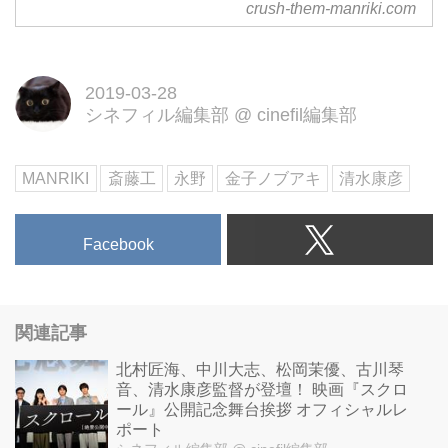
crush-them-manriki.com
2019-03-28
シネフィル編集部
@
cinefil編集部
MANRIKI
斎藤工
永野
金子ノブアキ
清水康彦
Facebook
関連記事
北村匠海、中川大志、松岡茉優、古川琴
音、清水康彦監督が登壇！ 映画『スクロ
ール』公開記念舞台挨拶 オフィシャルレ
ポート