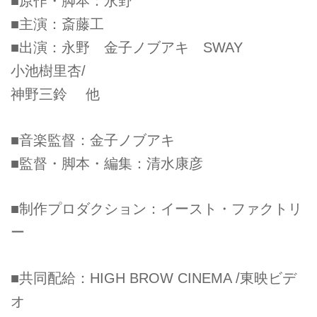
■原作・脚本：永野
■主演：斎藤工
■出演：永野 金子ノブアキ SWAY
小池樹里杏/
神野三鈴 他
■音楽監督：金子ノブアキ
■監督・脚本・編集：清水康彦
■制作プロダクション：イースト・ファクトリ
ー
■共同配給：HIGH BROW CINEMA /東映ビデ
オ