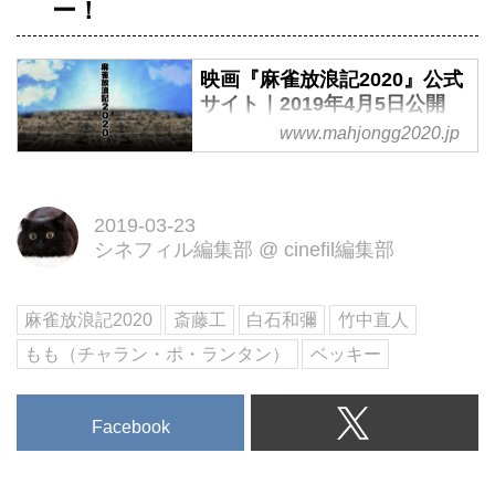
ー！
映画『麻雀放浪記2020』公式
サイト｜2019年4月5日公開
www.mahjongg2020.jp
映画『麻雀放浪記2020』公式サ
イト｜2019年4月5日公開
2019-03-23
シネフィル編集部
@
cinefil編集部
麻雀放浪記2020
斎藤工
白石和彌
竹中直人
もも（チャラン・ポ・ランタン）
ベッキー
Facebook