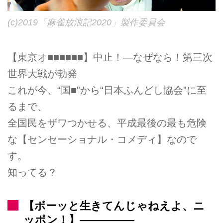
(c)2019「麻雀放浪記2020」製作委員会
【東京オ■■■■■■】中止！—なぜなら！第三次
世界大戦が勃発
これが今、“国■”から“日本ふんどし協会”に至
るまで、
全国民をザワつかせる、平成最後の最も危険
な【センセーショナル・コメディ】なので
す。
知ってる？
【ボーッと生きてんじゃねえよ、ニ
ッポン！】—————