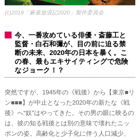
(c)2019「麻雀放浪記2020」製作委員会
今、一番攻めている俳優・斎藤工と
監督・白石和彌が、目の前に迫る禁
断の未来、2020年の日本を暴く。こ
の春、最もエキサイティングで危険
なジョーク！？
突然ですが、1945年の《戦後》から【東京■リ
ン■■■】が中止となった2020年の新たな《戦
後》へ“奴”はやってきた。その男の眼に映るの
は、彼の知る戦後とは別の意味で壊れたニッ
ポンの姿。高齢化と少子化に伴う人口減少、