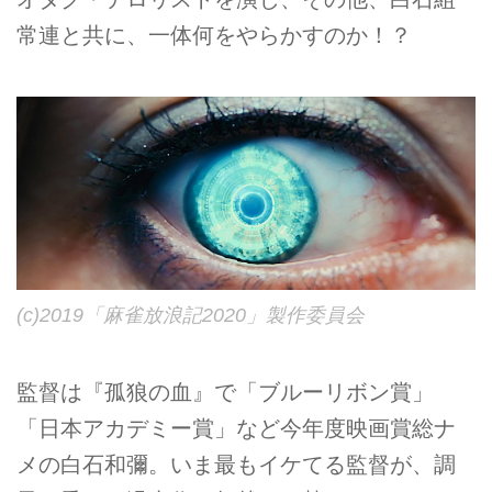
常連と共に、一体何をやらかすのか！？
(c)2019「麻雀放浪記2020」製作委員会
監督は『孤狼の血』で「ブルーリボン賞」
「日本アカデミー賞」など今年度映画賞総ナ
メの白石和彌。いま最もイケてる監督が、調