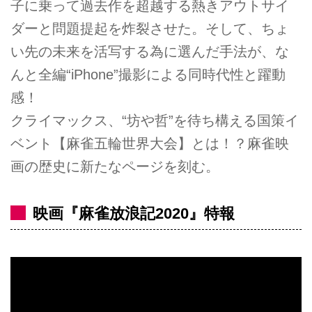
子に乗って過去作を超越する熱きアウトサイ
ダーと問題提起を炸裂させた。そして、ちょ
い先の未来を活写する為に選んだ手法が、な
んと全編“iPhone”撮影による同時代性と躍動
感！
クライマックス、“坊や哲”を待ち構える国策イ
ベント【麻雀五輪世界大会】とは！？麻雀映
画の歴史に新たなページを刻む。
映画『麻雀放浪記2020』特報