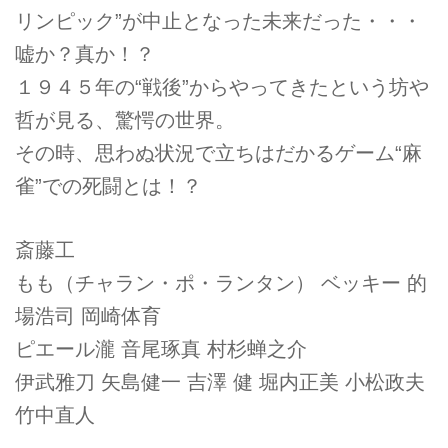
リンピック”が中止となった未来だった・・・
嘘か？真か！？
１９４５年の“戦後”からやってきたという坊や
哲が見る、驚愕の世界。
その時、思わぬ状況で立ちはだかるゲーム“麻
雀”での死闘とは！？
斎藤工
もも（チャラン・ポ・ランタン） ベッキー 的
場浩司 岡崎体育
ピエール瀧 音尾琢真 村杉蝉之介
伊武雅刀 矢島健一 吉澤 健 堀内正美 小松政夫
竹中直人