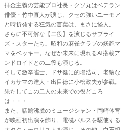
拝金主義の芸能プロ社長・クソ丸はベテラン
俳優・竹中直人が演じ、クセの強いユーモア
と時折発する狂気の言葉は、まさに怪人。
さらに不可解な【二役】を演じるサプライ
ズ・スターたち。昭和の麻雀クラブの妖艶マ
マをベッキー。なぜか未来に現れるAI搭載ア
ンドロイドとの二役も演じる。
そして激辛雀士、ドサ健に的場浩司、老獪な
イカサマの達人・出目徳に小松政夫が参戦。
果たしてこの二人の未来での役どころ
は・・・
また、話題沸騰のミュージシャン・岡崎体育
が映画初出演を飾り、電磁パルスを駆使する
オタク・テロリストを演じ、その他、白石組