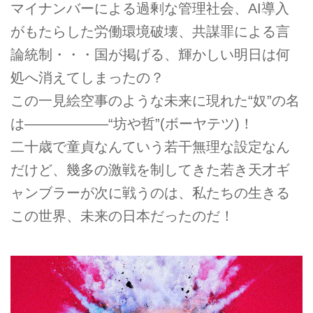
マイナンバーによる過剰な管理社会、AI導入
がもたらした労働環境破壊、共謀罪による言
論統制・・・国が掲げる、輝かしい明日は何
処へ消えてしまったの？
この一見絵空事のような未来に現れた“奴”の名
は——————“坊や哲”(ボーヤテツ)！
二十歳で童貞なんていう若干無理な設定なん
だけど、幾多の激戦を制してきた若き天才ギ
ャンブラーが次に戦うのは、私たちの生きる
この世界、未来の日本だったのだ！