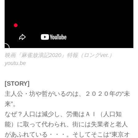
映画『麻雀放浪記2020』特報（ロングver.）
youtu.be
[STORY]
主人公・坊や哲がいるのは、２０２０年の“未
来”。
なぜ？人口は減少し、労働はＡＩ（人口知
能）に取って代わられ、街には失業者と老人
があふれている・・・。そしてそこは“東京オ