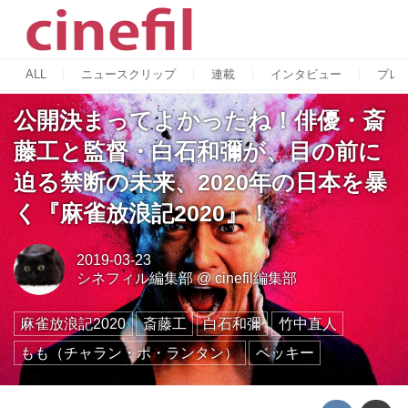
ALL
ニュースクリップ
連載
インタビュー
プレ
公開決まってよかったね！俳優・斎
藤工と監督・白石和彌が、目の前に
迫る禁断の未来、2020年の日本を暴
く『麻雀放浪記2020』！
2019-03-23
シネフィル編集部
@
cinefil編集部
麻雀放浪記2020
斎藤工
白石和彌
竹中直人
もも（チャラン・ポ・ランタン）
ベッキー