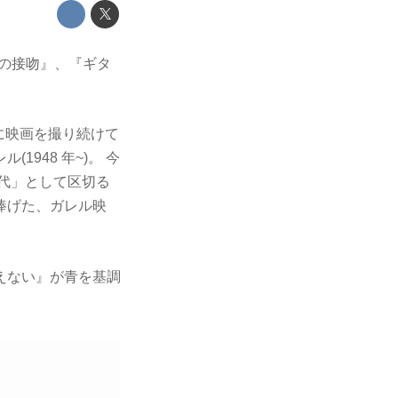
いの接吻』、『ギタ
的に映画を撮り続けて
948 年~)。 今
代」として区切る
に捧げた、ガレル映
えない』が青を基調