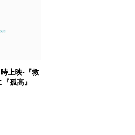
時上映-『救
に『孤高』