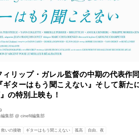
フィリップ・ガレル監督の中期の代表作同
『ギターはもう聞こえない』そして新た
夜』の特別上映も！
9
ル編集部
@
cinefil編集部
救いの接吻
ギターはもう聞こえない
孤高
自由、夜