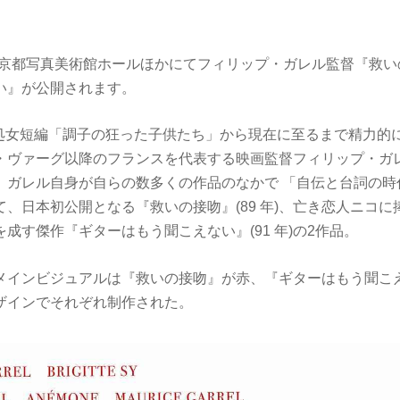
り東京都写真美術館ホールほかにてフィリップ・ガレル監督『救
い』が公開されます。
 歳の処女短編「調子の狂った子供たち」から現在に至るまで精力
ヴァーグ以降のフランスを代表する映画監督フィリップ・ガレル(1
、ガレル自身が自らの数多くの作品のなかで 「自伝と台詞の時
、日本初公開となる『救いの接吻』(89 年)、亡き恋人ニコ
成す傑作『ギターはもう聞こえない』(91 年)の2作品。
メインビジュアルは『救いの接吻』が赤、『ギターはもう聞こ
ザインでそれぞれ制作された。