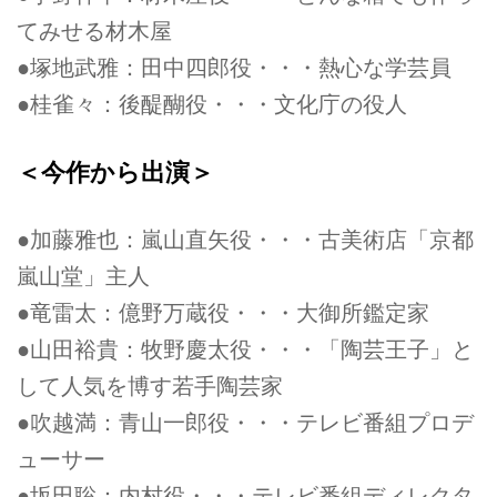
てみせる材木屋
●塚地武雅：田中四郎役・・・熱心な学芸員
●桂雀々：後醍醐役・・・文化庁の役人
＜今作から出演＞
●加藤雅也：嵐山直矢役・・・古美術店「京都
嵐山堂」主人
●竜雷太：億野万蔵役・・・大御所鑑定家
●山田裕貴：牧野慶太役・・・「陶芸王子」と
して人気を博す若手陶芸家
●吹越満：青山一郎役・・・テレビ番組プロデ
ューサー
●坂田聡：内村役・・・テレビ番組ディレクタ