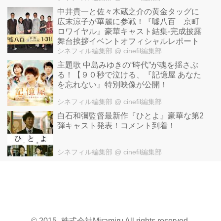
中井貴一と佐々木蔵之介の黄金タッグに
広末涼子が華麗に参戦！『嘘八百 京町
ロワイヤル』豪華キャスト結集-完成披露
舞台挨拶イベントオフィシャルレポート
シネフィル編集部
@ cinefil編集部
主題歌 中島みゆきの“時代”が魂を揺さぶ
る！【９０秒で泣ける、『記憶屋 あなた
を忘れない』特別映像が公開！
シネフィル編集部
@ cinefil編集部
白石和彌監督最新作『ひとよ』豪華な第2
弾キャスト発表！コメント到着！
シネフィル編集部
@ cinefil編集部
© 2015- 株式会社Miramiru All rights reserved.