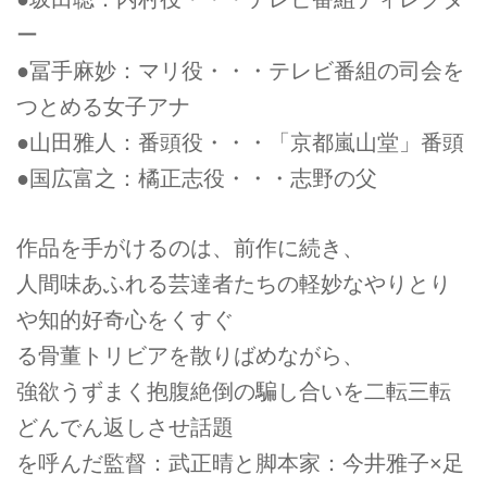
ー
●冨手麻妙：マリ役・・・テレビ番組の司会を
つとめる女子アナ
●山田雅人：番頭役・・・「京都嵐山堂」番頭
●国広富之：橘正志役・・・志野の父
作品を手がけるのは、前作に続き、
人間味あふれる芸達者たちの軽妙なやりとり
や知的好奇心をくすぐ
る骨董トリビアを散りばめながら、
強欲うずまく抱腹絶倒の騙し合いを二転三転
どんでん返しさせ話題
を呼んだ監督：武正晴と脚本家：今井雅子×足