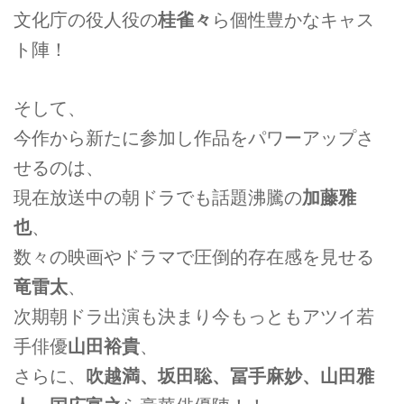
文化庁の役人役の
桂雀々
ら個性豊かなキャス
ト陣！
そして、
今作から新たに参加し作品をパワーアップさ
せるのは、
現在放送中の朝ドラでも話題沸騰の
加藤雅
也
、
数々の映画やドラマで圧倒的存在感を見せる
竜雷太
、
次期朝ドラ出演も決まり今もっともアツイ若
手俳優
山田裕貴
、
さらに、
吹越満、坂田聡、冨手麻妙、山田雅