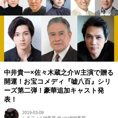
中井貴一×佐々木蔵之介Ｗ主演で贈る
開運！お宝コメディ『嘘八百』シリ
ーズ第二弾！豪華追加キャスト発
表！
2019-03-09
シネフィル編集部
@
cinefil編集部