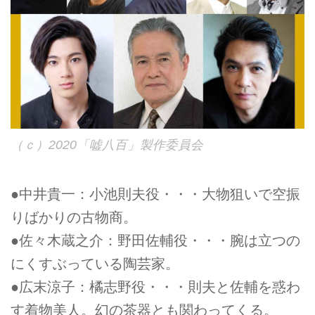
（ｃ）2020「嘘八百」製作委員会
●中井貴一：小池則夫役・・・大物狙いで空振
りばかりの古物商。
●佐々木蔵之介：野田佐輔役・・・腕は立つの
にくすぶっている陶芸家。
●広末涼子：橘志野役・・・則夫と佐輔を惑わ
す着物美人。幻の茶器とも関わってくる。