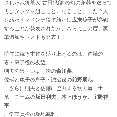
された武将茶人“古田織部”の幻の茶器を巡って
再びタッグを組むことになること、また２人
を惑わすマドンナ役で新たに
広末涼子が
参戦
することが発表されたが、さらにこの度、豪
華追加キャストも発表！！！
前作に続き本作を盛り上げるのは、佐輔の
妻・康子役の
友近
、
則夫の娘・いまり役の
森川葵
、
佐輔と康子の息子・誠治役の
前野朋哉
、さらに則夫と佐輔に協力する飲み屋「土
竜」チームの
坂田利夫
、
木下ほうか
、
宇野祥
平
、学芸員役の
塚地武雅
、