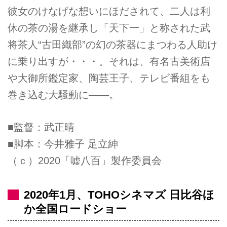
彼女のけなげな想いにほだされて、二人は利
休の茶の湯を継承し「天下一」と称された武
将茶人“古田織部”の幻の茶器にまつわる人助け
に乗り出すが・・・。それは、有名古美術店
や大御所鑑定家、陶芸王子、テレビ番組をも
巻き込む大騒動に――。
■監督：武正晴
■脚本：今井雅子 足立紳
（ｃ）2020「嘘八百」製作委員会
2020年1月、TOHOシネマズ 日比谷ほ
か全国ロードショー