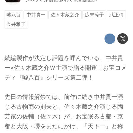
嘘八百
中井貴一
佐々木蔵之介
広末涼子
武正晴
今井雅子
続編製作が決定し話題を呼んでいる、中井貴
一×佐々木蔵之介Ｗ主演で贈る開運！お宝コメ
ディ『嘘八百』シリーズ第二弾！
先日の情報解禁では、前作に続き中井貴一演
じる古物商の則夫と、佐々木蔵之介演じる陶
芸家の佐輔（佐々木）が、お宝眠る古都・京
都と大阪・堺をまたにかけ、「天下一」と称