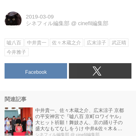
2019-03-09
シネフィル編集部
@
cinefil編集部
嘘八百
中井貴一
佐々木蔵之介
広末涼子
武正晴
今井雅子
Facebook
関連記事
中井貴一、佐々木蔵之介、広末涼子 京都
の平安神宮で『嘘八百 京町ロワイヤル』
大ヒット祈願！舞妓さん、京の踊り子の
盛大なもてなしをうけ 中井&佐々木＆広
末"京に染まる"！
シネフィル編集部
@ cinefil編集部