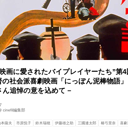
”映画に愛されたバイプレイヤーたち”第4
督の社会派喜劇映画「にっぽん泥棒物語」
さん追悼の意を込めて－
7
@
cinefil編集部
山本薩夫
市原悦子
鈴木瑞穂
伊藤雄之助
三國連太郎
椿弓里奈
喜劇