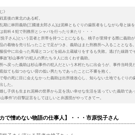
じ》
戦直後の東北のある町。
乱期に林田義助(三國連太郎さん)は泥棒ともぐりの歯医者をしながら母と妹
は前科４犯で刑務所とシャバを行ったり来たり・・・
原悦子さん)という芸者と所帯を持つことになるも、桃子が里帰する際に義助
品の着物を売り払ったことで足がつき、義助はまた刑務所へ入ることとなる
服役中に出会った馬場とコンビを組み土蔵破りをするも失敗。逃げた線路で
事故”杉山事件”の犯人の男たち９人に出くわす義助。
所へ戻った義助は杉山事件の犯人だという木村たちに出会うが、事件当時見
底似ても似つかない背の低い男たちであったことに不審を抱く。
で母の死に目に会えなかった義助は出所後改心し、知らない土地でもぐりの
出した。
婚し子供も生まれ泥棒の世界から足を洗い幸せな生活を送っていた義助であ
杉山事件”の目撃証言をしてほしいと弁護団がやってきてー。
カで憎めない物語の仕事人】・・・市原悦子さん