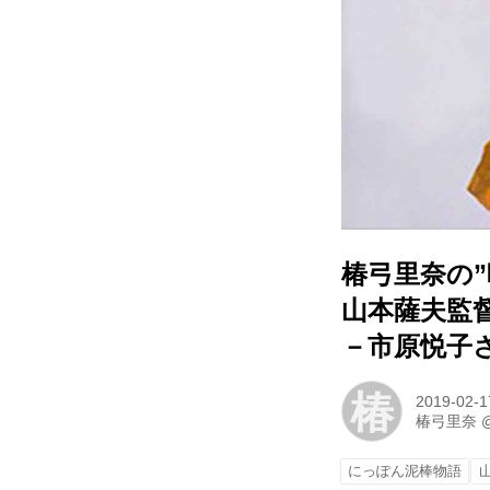
椿弓里奈の
山本薩夫監
－市原悦子
椿
2019-02-1
椿弓里奈
にっぽん泥棒物語