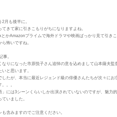
う2月も後半に。
ってきて家に引きこもりがちになりますよね。
flixとかAmazonプライムで海外ドラマや映画ばっかり見て引
から怖いですね。
の記事。
くなりになった市原悦子さん追悼の意を込めまして山本薩夫監
たいと思います。
でしたが、本当に最近レジェンド級の俳優さんたちが次々にお
す。。。
語」には3シーンくらいしか出演されていないのですが、魅力
っていました。
レも含みますのでご注意ください。