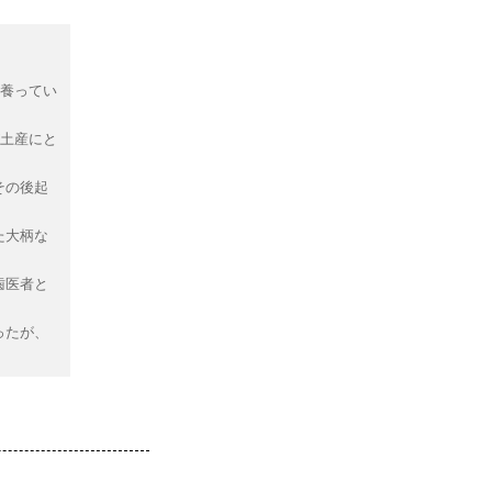
を養ってい
が土産にと
。
その後起
た大柄な
歯医者と
ったが、