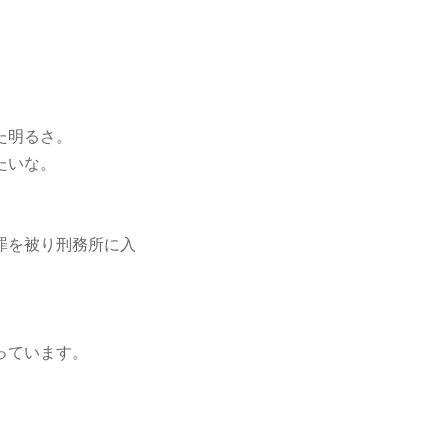
た明るさ。
たいな。
罪を被り刑務所に入
っています。