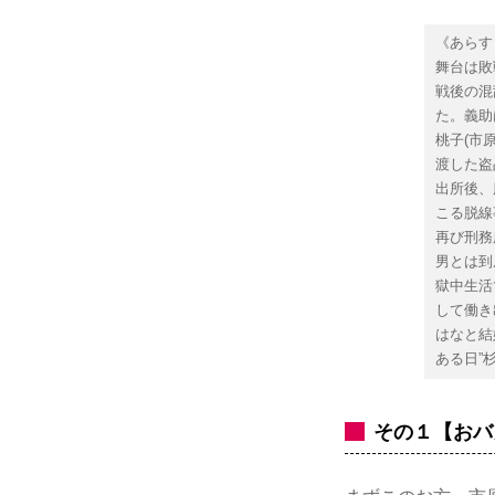
《あらす
舞台は敗
戦後の混
た。義助
桃子(市
渡した盗
出所後、
こる脱線
再び刑務
男とは到
獄中生活
して働き
はなと結
ある日”
その１【おバ