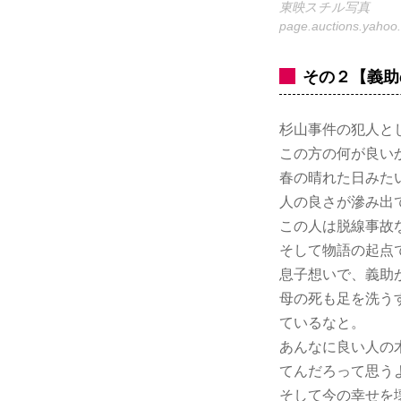
東映スチル写真
page.auctions.yahoo.
その２【義助
杉山事件の犯人と
この方の何が良い
春の晴れた日みた
人の良さが滲み出
この人は脱線事故
そして物語の起点
息子想いで、義助
母の死も足を洗う
ているなと。
あんなに良い人の
てんだろって思う
そして今の幸せを