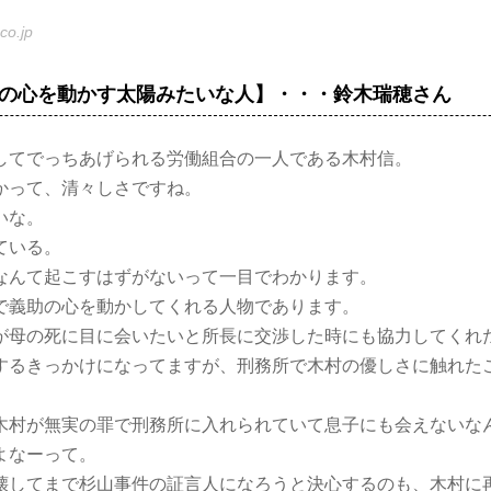
co.jp
の心を動かす太陽みたいな人】・・・鈴木瑞穂さん
してでっちあげられる労働組合の一人である木村信。
かって、清々しさですね。
いな。
ている。
なんて起こすはずがないって一目でわかります。
で義助の心を動かしてくれる人物であります。
が母の死に目に会いたいと所長に交渉した時にも協力してくれ
するきっかけになってますが、刑務所で木村の優しさに触れた
木村が無実の罪で刑務所に入れられていて息子にも会えないな
よなーって。
壊してまで杉山事件の証言人になろうと決心するのも、木村に