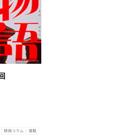
fod.fujitv.co.jp
回
映画コラム
連載