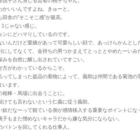
原悦子さん演じる芸者の桃子ちゃん。
わかいいんですよね。きゅーと。
田舎の”そこそこ感”が最高。
. 1じゃない感じ。
ョンにどハマりしているのです。
ないんだけど愛嬌があって可愛らしい顔で、あっけらかんとし
剣にしてなくて、金持ちの男つかまえてとっととやめたーいみ
深みを自然に醸し出されていてすごい。
せ方がわかっているからこそ。
払ってしまった盗品の着物によって、義助は仲間である菊池の
まいます。
の相棒・馬場に出会うことに。
裂けても言わないという仁義に従う義助。
い奴だなーって観ている側が感情移入する重要なポイントにな
桃子もまた憎めないキャラだから嫌な気分にならない。
のバトンを回してくれる仕事人。