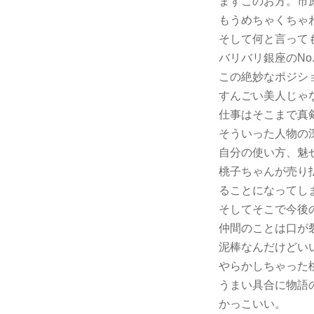
まずこのお方。市
もうめちゃくちゃ
そして何と言っても
バリバリ銀座のNo
この絶妙なポジシ
すんごい美人じゃ
仕事はそこまで真
そういった人物の
自分の使い方、魅
桃子ちゃんが売り
ることになってし
そしてそこで今後
仲間のことは口が
泥棒なんだけどい
やらかしちゃった
うまい具合に物語
かっこいい。