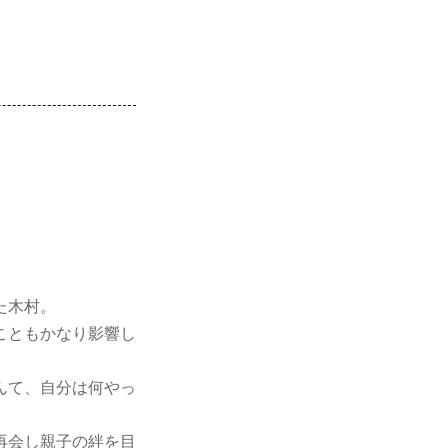
た木村。
こともかなり影響し
んて、自分は何やっ
再会し親子の絆を目