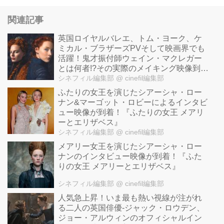
関連記事
英国ロイヤルバレエ、トム・ヨーク、ケ
ミカル・ブラザーズPVそして映画界でも
活躍！鬼才振付師ウェイン・マクレガー
とは何者!?その実際のメイキング映像到
着！
シネフィル編集部
@ cinefil編集部
ふたりの女王を演じたシアーシャ・ロー
ナン&マーゴット・ロビーによるインタビ
ュー映像が到着！『ふたりの女王 メアリ
ーとエリザベス』
シネフィル編集部
@ cinefil編集部
メアリー女王を演じたシアーシャ・ロー
ナンのインタビュー映像が到着！『ふた
りの女王 メアリーとエリザベス』
シネフィル編集部
@ cinefil編集部
人気急上昇！いま最も熱い視線が注がれ
る二人の英国俳優-ジャック・ロウデン、
ジョー・アルウィンのオフィシャルイン