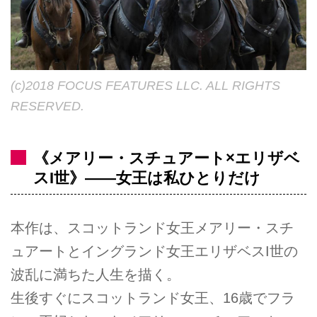
(c)2018 FOCUS FEATURES LLC. ALL RIGHTS
RESERVED.
《メアリー・スチュアート×エリザベ
スI世》――女王は私ひとりだけ
本作は、スコットランド女王メアリー・スチ
ュアートとイングランド女王エリザベスI世の
波乱に満ちた人生を描く。
生後すぐにスコットランド女王、16歳でフラ