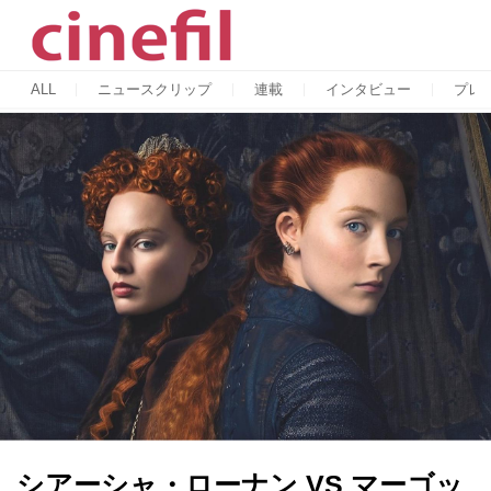
ALL
ニュースクリップ
連載
インタビュー
プレ
シアーシャ・ローナン VS マーゴッ