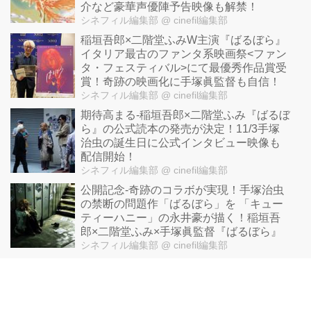
介など豪華声優陣予告映像も解禁！
シネフィル編集部
@ cinefil編集部
稲垣吾郎×二階堂ふみW主演『ばるぼら』
イタリア最古のファンタ系映画祭<ファン
タ・フェスティバル>にて最優秀作品賞受
賞！奇跡の映画化に手塚眞監督も自信！
シネフィル編集部
@ cinefil編集部
期待高まる-稲垣吾郎×二階堂ふみ『ばるぼ
ら』の公式読本の発売が決定！11/3手塚
治虫の誕生日に公式インタビュー映像も
配信開始！
シネフィル編集部
@ cinefil編集部
公開記念-奇跡のコラボが実現！手塚治虫
の禁断の問題作「ばるぼら」を 「キュー
ティーハニー」の永井豪が描く！稲垣吾
郎×二階堂ふみ×手塚眞監督『ばるぼら』
シネフィル編集部
@ cinefil編集部