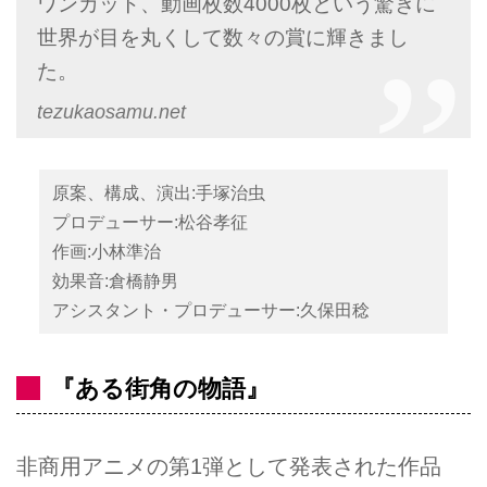
ワンカット、動画枚数4000枚という驚きに
世界が目を丸くして数々の賞に輝きまし
た。
tezukaosamu.net
原案、構成、演出:手塚治虫
プロデューサー:松谷孝征
作画:小林準治
効果音:倉橋静男
アシスタント・プロデューサー:久保田稔
『ある街角の物語』
非商用アニメの第1弾として発表された作品