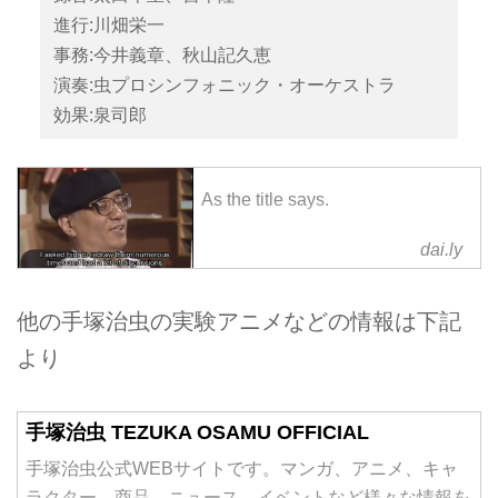
進行:川畑栄一
事務:今井義章、秋山記久恵
演奏:虫プロシンフォニック・オーケストラ
効果:泉司郎
As the title says.
dai.ly
他の手塚治虫の実験アニメなどの情報は下記
より
手塚治虫 TEZUKA OSAMU OFFICIAL
手塚治虫公式WEBサイトです。マンガ、アニメ、キャ
ラクター、商品、ニュース、イベントなど様々な情報を