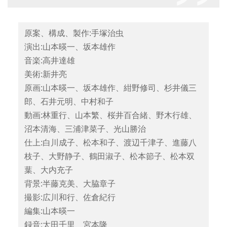
原案、構成、製作:手塚治虫
演出:山本暎一、坂本雄作
音楽:高井達雄
美術:新井亮
原画:山本暎一、坂本雄作、紺野修司、杉井儀三
郎、石井元明、中村和子
動画:林重行、山本繁、桜井百合緒、野木行雄、
沼本清海、三浦津菜子、光山勝治
仕上:白川成子、松本和子、渡辺千津子、進藤八
枝子、大野静子、鶴田淑子、松本節子、松本双
葉、大内充子
背景:半藤克美、大脇章子
撮影:広川和行、佐倉紀行
編集:山本暎一
録音:太田千里、宮本隆