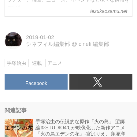
ご紹介
tezukaosamu.net
2019-01-02
シネフィル編集部
@
cinefil編集部
手塚治虫
連載
アニメ
Facebook
関連記事
手塚治虫の伝説的な原作「火の鳥」 望郷
編をSTUDIO4℃が映像化した新作アニメ
『火の鳥エデンの花』-宮沢りえ、窪塚洋