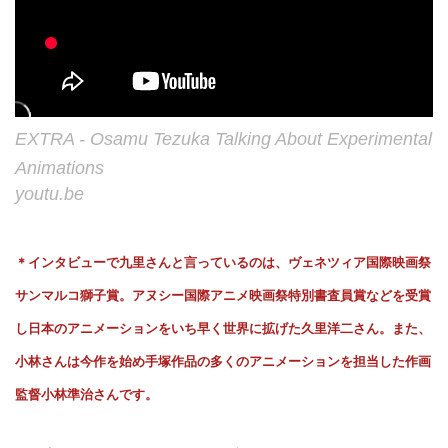
EXTRA - Osamu Tezuka Talking About Experimental
Animations
youtu.be
＊インタビューで九里さんと言っているのは、ヴェネツィア国際映画祭
サンマルコ獅子賞。アヌシー国際アニメ映画祭特別書査員賞などを受賞
し日本のアニメーションをいち早く世界に拡げた久里洋二さん。また、
小林さんは今作を始め手塚作品の多くのアニメーションを担当した作画
監督小林準治さんです。