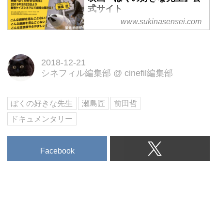
式サイト
www.sukinasensei.com
RCサクセションの「ぼくの好き
な先生」が蘇る！ 2019年3月23日
より新宿ケイズシネマにて劇場公
2018-12-21
開決定！
シネフィル編集部
@
cinefil編集部
ぼくの好きな先生
瀬島匠
前田哲
ドキュメンタリー
Facebook