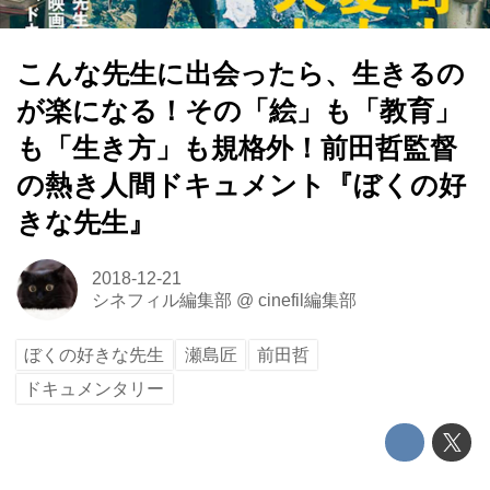
こんな先生に出会ったら、生きるの
が楽になる！その「絵」も「教育」
も「生き方」も規格外！前田哲監督
の熱き人間ドキュメント『ぼくの好
きな先生』
2018-12-21
シネフィル編集部
@
cinefil編集部
ぼくの好きな先生
瀬島匠
前田哲
ドキュメンタリー