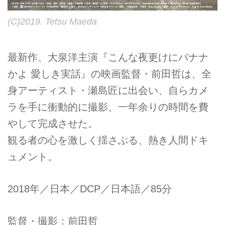
(C)2019. Tetsu Maeda
最新作、大泉洋主演『こんな夜更けにバナナ
かよ 愛しき実話』の映画監督・前田哲は、全
身アーティスト・瀬島匠に出会い、自らカメ
ラを手に衝動的に撮影、一年余りの時間を費
やして完成させた。
観る者の心を激しく揺さぶる、熱き人間ドキ
ュメント。
2018年／日本／DCP／日本語／85分
監督・撮影：前田哲