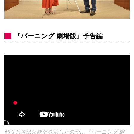
『バーニング 劇場版』予告編
幼なじみは何故姿を消したのか…『バーニング 劇