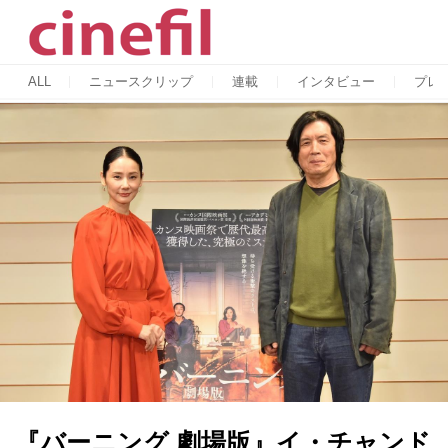
ALL
ニュースクリップ
連載
インタビュー
プレ
『バーニング 劇場版』イ・チャンド