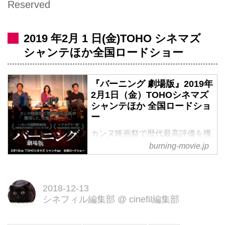
Reserved
2019 年2月 1 日(金)TOHO シネマズ
シャンテほか全国ロードショー
『バーニング 劇場版』2019年
2月1日（金）TOHOシネマズ
シャンテほか 全国ロードショ
ー
カンヌ映画祭で歴代最高評価を獲
burning-movie.jp
得した、究極のミステリー。彼女
は一体、なぜ消えたのか？待ち受
ける衝撃のラストは、想像を絶す
る『バーニング 劇場版』2019年2
2018-12-13
シネフィル編集部
@
cinefil編集部
月1日（金）TOHOシネマズ シャ
ンテほか 全国ロードショー