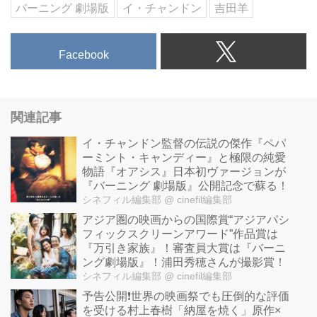
バーニング 劇場版
イ・チャンドン
吉田羊
Facebook
関連記事
イ・チャンドン監督の伝説の傑作『ペパ
ーミント・キャンディー』と極限の純愛
物語『オアシス』日本初ヴァージョンが
『バーニング 劇場版』公開記念で蘇る！
シネフィル編集部
@ cinefil編集部
アジア圏の映画からの国際賞“アジアパシ
フィックスクリーンアワード”作品賞は
『万引き家族』！審査員大賞は『バーニ
ング劇場版』！浦田秀穂さんが撮影賞！
シネフィル編集部
@ cinefil編集部
予告公開❗️世界の映画祭でも圧倒的な評価
を受ける村上春樹「納屋を焼く」原作×