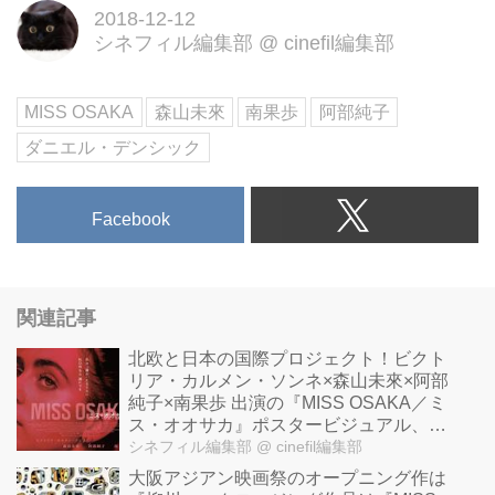
2018-12-12
シネフィル編集部
@
cinefil編集部
MISS OSAKA
森山未來
南果歩
阿部純子
ダニエル・デンシック
Facebook
関連記事
北欧と日本の国際プロジェクト！ビクト
リア・カルメン・ソンネ×森山未來×阿部
純子×南果歩 出演の『MISS OSAKA／ミ
ス・オオサカ』ポスタービジュアル、予
告編が解禁！
シネフィル編集部
@ cinefil編集部
大阪アジアン映画祭のオープニング作は