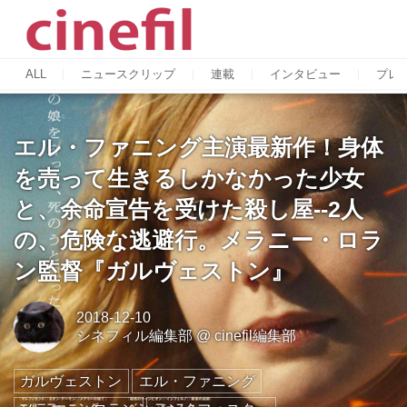
ALL
ニュースクリップ
連載
インタビュー
プレ
エル・ファニング主演最新作！身体
を売って生きるしかなかった少女
と、余命宣告を受けた殺し屋--2人
の、危険な逃避行。メラニー・ロラ
ン監督『ガルヴェストン』
2018-12-10
シネフィル編集部
@
cinefil編集部
ガルヴェストン
エル・ファニング