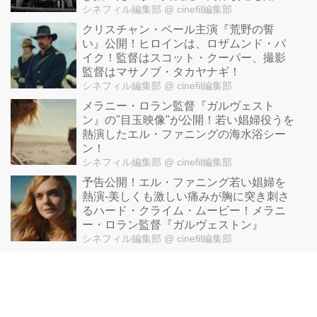
となる【予告篇＆場面写真一挙解禁】
シネフィル編集部
@ cinefil編集部
クリスチャン・ベール主演『荒野の誓
い』公開！ヒロインは、ロザムンド・パ
イク！監督はスコット・クーパー、撮影
監督はマサノブ・タカヤナギ！
シネフィル編集部
@ cinefil編集部
メラニー・ロラン監督『ガルヴェスト
ン』の"目玉映像"が公開！若い娼婦役うを
熱演したエル・ファニングの海水浴シー
ン！
シネフィル編集部
@ cinefil編集部
予告公開！エル・ファニング若い娼婦を
熱演-美しくも激しい痛みが胸に突き刺さ
るハード・クライム・ムービー！メラニ
ー・ロラン監督『ガルヴェストン』
シネフィル編集部
@ cinefil編集部