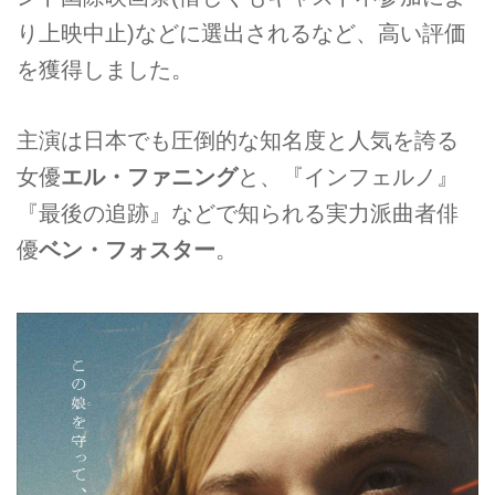
り上映中止)などに選出されるなど、高い評価
を獲得しました。
主演は日本でも圧倒的な知名度と人気を誇る
女優
エル・ファニング
と、『インフェルノ』
『最後の追跡』などで知られる実力派曲者俳
優
ベン・フォスター
。