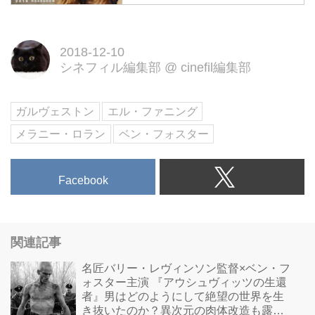
映画『ガルヴェストン』公式サイ
ト｜2019年 新宿シネマカリテほ
か ロードショー
2018-12-10
シネフィル編集部
@
cinefil編集部
ガルヴェストン
エル・ファニング
メラニー・ロラン
ベン・フォスター
Facebook
関連記事
名匠バリー・レヴィンソン監督×ベン・フ
ォスター主演 『アウシュヴィッツの生還
者』男はどのようにして絶望の世界を生
き抜いたのか？異次元の肉体改造も露わ