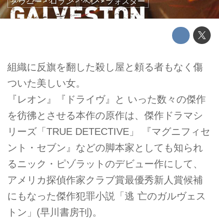
メラニー・ロラン
ベン・フォスター
組織に反旗を翻した殺し屋と頼る者もなく傷
ついた美しい女。
『レオン』『ドライヴ』と いった数々の傑作
を彷彿とさせる本作の原作は、傑作ドラマシ
リーズ「TRUE DETECTIVE」 『マグニフィセ
ント・セブン』などの脚本家としても知られ
るニック・ピゾラットのデビュー作にして、
アメリカ探偵作家クラブ賞最優秀新人賞候補
にもなった傑作犯罪小説「逃 亡のガルヴェス
トン」(早川書房刊)。