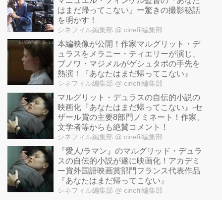
マニュエル・フィンケル監督の『あなた
はまだ帰ってこない』ー驚きの撮影秘話
を明かす！
シネフィル編集部
@ cinefil編集部
本編映像が公開！作家マルグリット・デ
ュラスをメラニー・ティエリーが演じ、
ブノワ・マジメルがゲシュタポの手先を
熱演！『あなたはまだ帰ってこない』
シネフィル編集部
@ cinefil編集部
マルグリット・デュラスの自伝的小説の
映画化『あなたはまだ帰ってこない』-セ
ザール賞の主要8部門ノミネート！作家、
文学者等からも絶賛コメント！
シネフィル編集部
@ cinefil編集部
『愛人/ラマン』のマルグリッド・デュラ
スの自伝的小説が遂に映画化！アカデミ
ー賞外国語映画賞部門フランス代表作品
『あなたはまだ帰ってこない』
シネフィル編集部
@ cinefil編集部