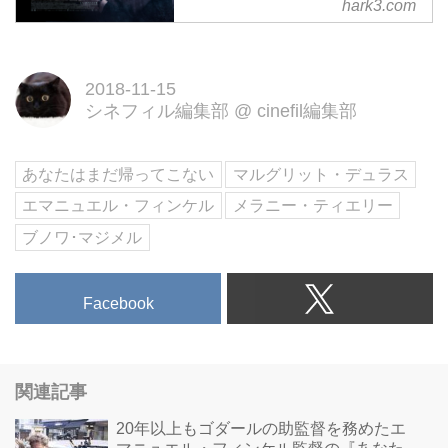
hark3.com
映像化不可能と言われたマルグリ
ッド・デュラスの小説『苦悩』が
遂に映画化！1944年、ナチス占
2018-11-15
領下のパリ。激動の時代を生き抜
シネフィル編集部
@
cinefil編集部
いた女性の愛と葛藤を戦争の記憶
とともに描く愛の物語。
あなたはまだ帰ってこない
マルグリット・デュラス
エマニュエル・フィンケル
メラニー・ティエリー
ブノワ･マジメル
Facebook
関連記事
20年以上もゴダールの助監督を務めたエ