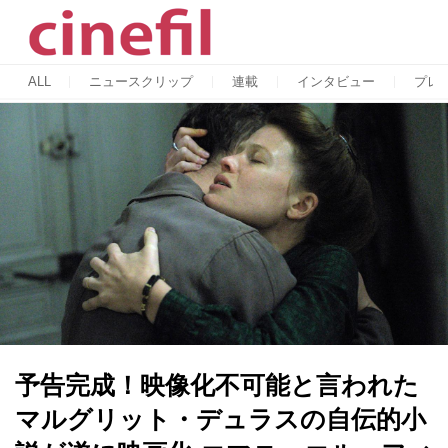
ALL
ニュースクリップ
連載
インタビュー
プレ
予告完成！映像化不可能と言われた
マルグリット・デュラスの自伝的小