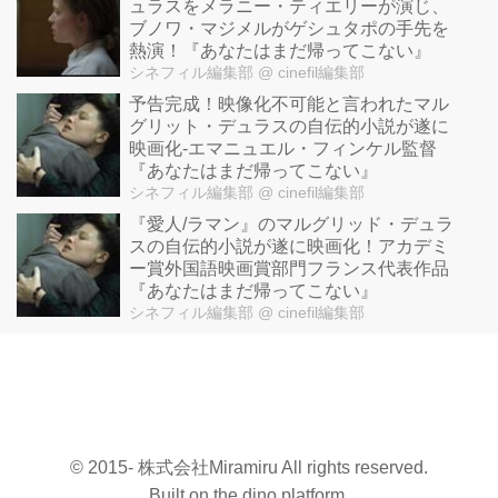
ュラスをメラニー・ティエリーが演じ、
ブノワ・マジメルがゲシュタポの手先を
熱演！『あなたはまだ帰ってこない』
シネフィル編集部
@ cinefil編集部
予告完成！映像化不可能と言われたマル
グリット・デュラスの自伝的小説が遂に
映画化-エマニュエル・フィンケル監督
『あなたはまだ帰ってこない』
シネフィル編集部
@ cinefil編集部
『愛人/ラマン』のマルグリッド・デュラ
スの自伝的小説が遂に映画化！アカデミ
ー賞外国語映画賞部門フランス代表作品
『あなたはまだ帰ってこない』
シネフィル編集部
@ cinefil編集部
© 2015- 株式会社Miramiru All rights reserved.
Built on
the dino platform
.