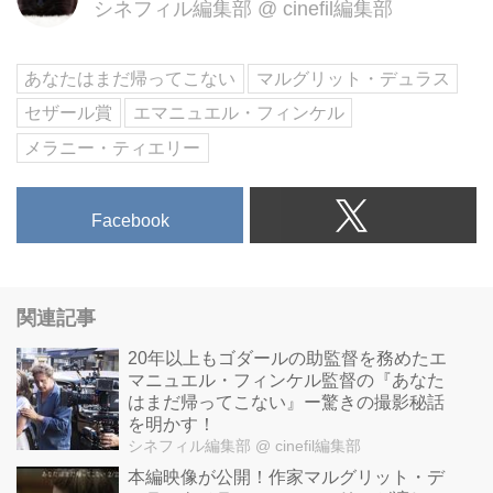
シネフィル編集部
@
cinefil編集部
いた女性の愛と葛藤を戦争の記憶
とともに描く愛の物語。
あなたはまだ帰ってこない
マルグリット・デュラス
セザール賞
エマニュエル・フィンケル
メラニー・ティエリー
Facebook
関連記事
20年以上もゴダールの助監督を務めたエ
マニュエル・フィンケル監督の『あなた
はまだ帰ってこない』ー驚きの撮影秘話
を明かす！
シネフィル編集部
@ cinefil編集部
本編映像が公開！作家マルグリット・デ