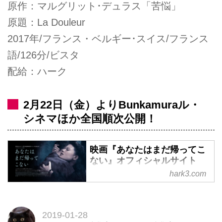
原作：マルグリット･デュラス「苦悩」
原題：La Douleur
2017年/フランス・ベルギー･スイス/フランス
語/126分/ビスタ
配給：ハーク
2月22日（金）よりBunkamuraル・
シネマほか全国順次公開！
映画『あなたはまだ帰ってこ
ない』オフィシャルサイト
hark3.com
映像化不可能と言われたマルグリ
ッド・デュラスの小説『苦悩』が
遂に映画化！1944年、ナチス占
2019-01-28
領下のパリ。激動の時代を生き抜