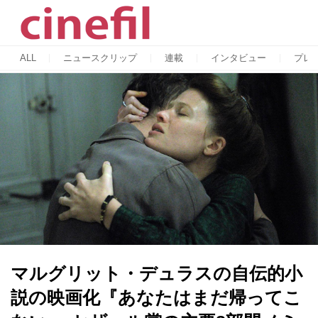
ALL
ニュースクリップ
連載
インタビュー
プレ
マルグリット・デュラスの自伝的小
説の映画化『あなたはまだ帰ってこ