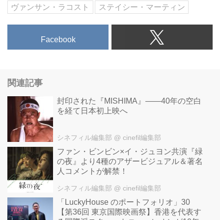
ヴァンサン・ラコスト
ステイシー・マーティン
Facebook
関連記事
封印された『MISHIMA』――40年の空白
を経て日本初上映へ
シネフィル編集部
@ cinefil編集部
ファン・ビンビン×イ・ジュヨン共演『緑
の夜』より4種のアザービジュアル＆著名
人コメントが解禁！
シネフィル編集部
@ cinefil編集部
「LuckyHouse のポートフォリオ」30
【第36回 東京国際映画祭】香港を代表す