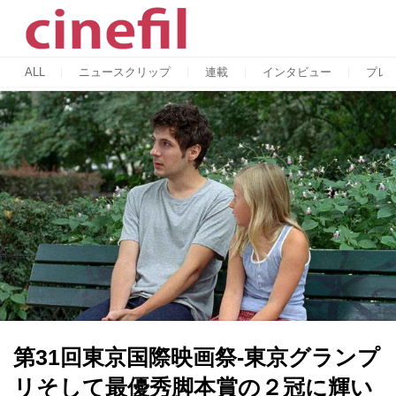
ALL
ニュースクリップ
連載
インタビュー
プレ
第31回東京国際映画祭-東京グランプ
リそして最優秀脚本賞の２冠に輝い