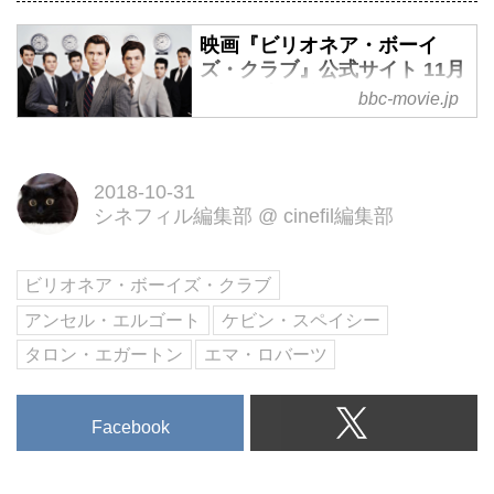
映画『ビリオネア・ボーイ
ズ・クラブ』公式サイト 11月
10日（土）公開！
bbc-movie.jp
『ベイビー・ドライバー』アンセ
ル・エルゴート×『キングスマ
ン』タロン・エガートン初共演！
2018-10-31
シネフィル編集部
@
cinefil編集部
1980年代ロサンゼルス、実在し
た社交クラブが起こした欲望まみ
れのスキャンダルを映画化！
ビリオネア・ボーイズ・クラブ
アンセル・エルゴート
ケビン・スペイシー
タロン・エガートン
エマ・ロバーツ
Facebook