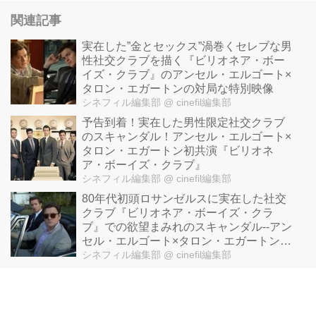
関連記事
実在した”金とセックス”渦巻くセレブな男
性社交クラブを描く『ビリオネア・ボー
イズ・クラブ』のアンセル・エルゴート×
タロン・エガートンの対局な特別映像
シネフィル編集部
@ cinefil編集部
予告到着！実在した男性限定社交クラブ
のスキャンダル！アンセル・エルゴート×
タロン・エガートン初共演『ビリオネ
ア・ボーイズ・クラブ』
シネフィル編集部
@ cinefil編集部
80年代初頭ロサンゼルスに実在した社交
クラブ『ビリオネア・ボーイズ・クラ
ブ』での欲望まみれのスキャンダル--アン
セル・エルゴート×タロン・エガートン初
共演!!
シネフィル編集部
@ cinefil編集部