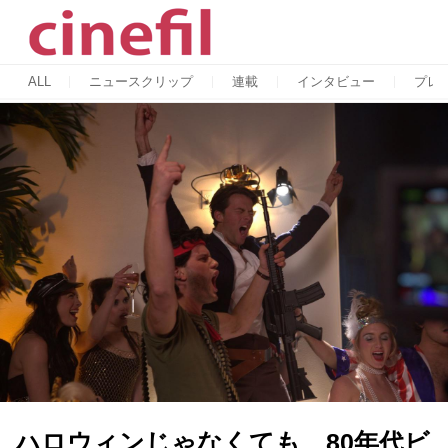
ALL
ニュースクリップ
連載
インタビュー
プレ
ハロウィンじゃなくても、80年代ビ