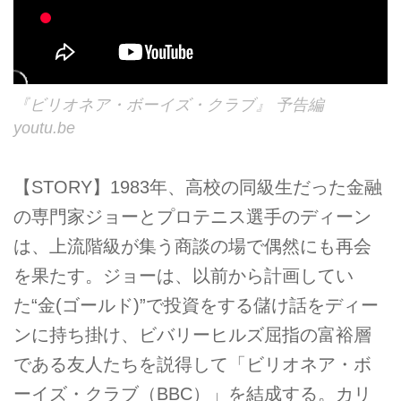
『ビリオネア・ボーイズ・クラブ』 予告編
youtu.be
【STORY】1983年、高校の同級生だった金融
の専門家ジョーとプロテニス選手のディーン
は、上流階級が集う商談の場で偶然にも再会
を果たす。ジョーは、以前から計画してい
た“金(ゴールド)”で投資をする儲け話をディー
ンに持ち掛け、ビバリーヒルズ屈指の富裕層
である友人たちを説得して「ビリオネア・ボ
ーイズ・クラブ（BBC）」を結成する。カリ