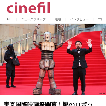
ALL
ニュースクリップ
連載
インタビュー
プレ
東京国際映画祭開幕！謎のロボッ