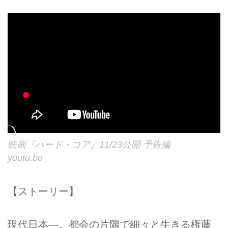
映画『ハード・コア』11/23公開 予告編
youtu.be
【ストーリー】
現代日本―。都会の片隅で細々と生きる権藤