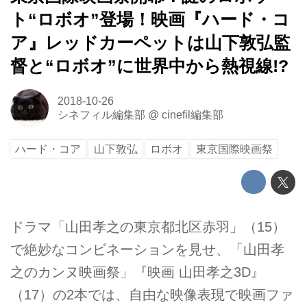
ト“ロボオ”登場！映画『ハード・コ
ア』レッドカーペットは山下敦弘監
督と“ロボオ”に世界中から熱視線!?
2018-10-26
シネフィル編集部
@
cinefil編集部
ハード・コア
山下敦弘
ロボオ
東京国際映画祭
ドラマ「山田孝之の東京都北区赤羽」（15）
で絶妙なコンビネーションを見せ、「山田孝
之のカンヌ映画祭」『映画 山田孝之3D』
（17）の2本では、自由な映像表現で映画ファ