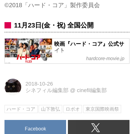
©2018「ハード・コア」製作委員会
11月23日(金・祝) 全国公開
映画『ハード・コア』公式サ
イト
hardcore-movie.jp
平成の奇書！伝説的コミックが遂
に映画化!!!謎のロボットが彼らの
未来を変える― 不器用だけど真
2018-10-26
っ直ぐ生きる男たちの人生活劇。
シネフィル編集部
@
cinefil編集部
11.23(金)全国ロードショー
ハード・コア
山下敦弘
ロボオ
東京国際映画祭
Facebook