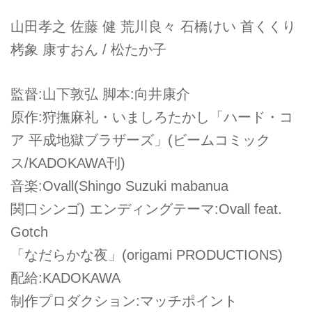
山田孝之 佐藤 健 荒川良々 石橋けい 首くくり
栲象 康すおん / 松たか子
監督:山下敦弘 脚本:向井康介
原作:狩撫麻礼・いましろたかし「ハード・コ
ア 平成地獄ブラザーズ」(ビームコミック
ス/KADOKAWA刊)
音楽:Ovall(Shingo Suzuki mabanua
関口シンゴ) エンディングテーマ:Ovall feat.
Gotch
「なだらかな夜」(origami PRODUCTIONS)
配給:KADOKAWA
制作プロダクション:マッチポイント