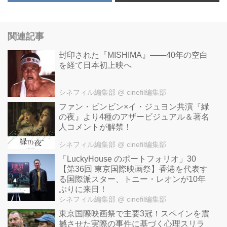
関連記事
封印された『MISHIMA』――40年の空白
を経て日本初上映へ
シネフィル編集部
@ cinefil編集部
ファン・ビンビン×イ・ジュヨン共演『緑
の夜』より4種のアザービジュアル＆著名
人コメントが解禁！
シネフィル編集部
@ cinefil編集部
「LuckyHouse のポートフォリオ」30
【第36回 東京国際映画祭】香港を代表す
る国際派スター、トニー・レオンが10年
ぶりに来日！
シネフィル編集部
@ cinefil編集部
東京国際映画祭で主要3冠！スペインを震
撼させた実際の事件に基づく心理スリラ