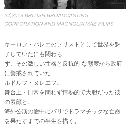
(C)2019 BRITISH BROADCASTING
CORPORATION AND MAGNOLIA MAE FILMS
キーロフ・バレエのソリストとして世界を魅
了していたにも関わら
ず、その激しい性格と反抗的 な態度から政府
に警戒されていた
ルドルフ・ヌレエフ。
舞台上・日常を問わず情熱的で大胆だった彼
の素顔と、
海外公演の途中にパリでドラマチックな亡命
を果たすまでの半生を描く。