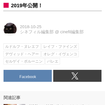
2019年公開！
2018-10-25
シネフィル編集部
@
cinefil編集部
ルドルフ・ヌレエフ
レイフ・ファインズ
デヴィッド・ヘアー
オレグ・イヴェンコ
セルゲイ・ポルーニン
バレエ
Facebook
関連記事