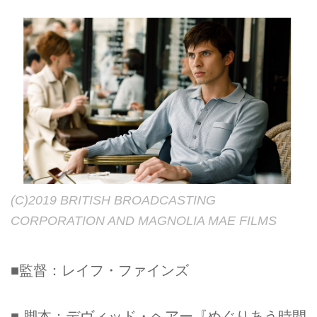
(C)2019 BRITISH BROADCASTING
CORPORATION AND MAGNOLIA MAE FILMS
■監督：レイフ・ファインズ
■ 脚本：デヴィッド・ヘアー『めぐりあう時間