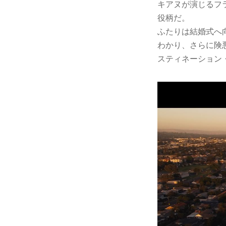
キアヌが演じるフ
役柄だ。
ふたりは結婚式へ
わかり、さらに険悪な
スティネーション