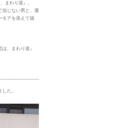
は、まわり道』。
て信じない男と、運
ーモアを添えて描
恋は、まわり道』
？
ました。