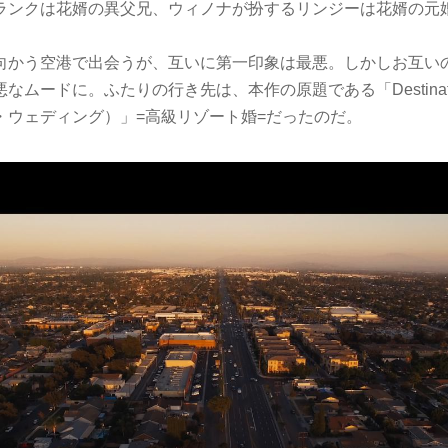
ランクは花婿の異父兄、ウィノナが扮するリンジーは花婿の元
向かう空港で出会うが、互いに第一印象は最悪。しかしお互い
ムードに。ふたりの行き先は、本作の原題である「Destination
・ウェディング）」=高級リゾート婚=だったのだ。