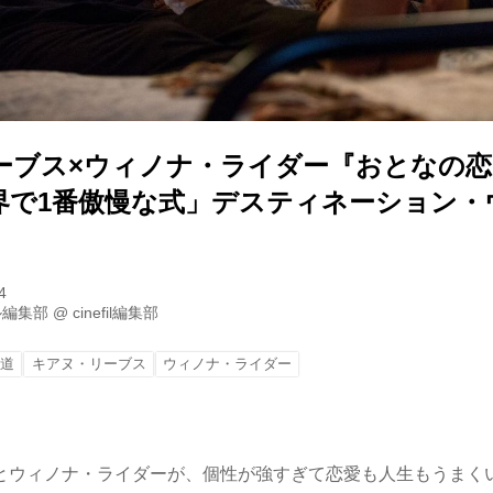
ーブス×ウィノナ・ライダー『おとなの
界で1番傲慢な式」デスティネーション・
4
ル編集部
@
cinefil編集部
り道
キアヌ・リーブス
ウィノナ・ライダー
とウィノナ・ライダーが、個性が強すぎて恋愛も人生もうまく