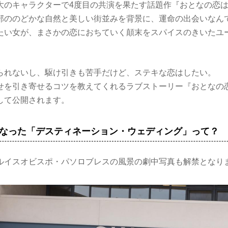
大のキャラクターで4度目の共演を果たす話題作『おとなの恋
部ののどかな自然と美しい街並みを背景に、運命の出会いなん
たい女が、まさかの恋におちていく顛末をスパイスのきいたユ
られないし、駆け引きも苦手だけど、ステキな恋はしたい。
せを引き寄せるコツを教えてくれるラブストーリー『おとなの
して公開されます。
となった「デスティネーション・ウェディング」って
ルイスオビスポ・パソロブレスの風景の劇中写真も解禁となり