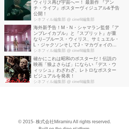
ウィリス再び宇宙へー！ 最新作 『アン
チ・ライフ』ポスターヴィジュアル&予告
公開！
シネフィル編集部
@ cinefil編集部
海外新予告！M・N・シャマラン監督『ア
ンブレイカブル』と『スプリット』が重
なり--ブルース・ウィリス、サミュエル・
L・ジャクソンそしてJ・マカヴォイの狂
演！
シネフィル編集部
@ cinefil編集部
確かにこれは昭和のポスターだ！伝説の
映画「狼よさらば」にならい『デス・ウ
ィッシュ』わざわざ、レトロなポスター
ビジュアルを発表！
シネフィル編集部
@ cinefil編集部
© 2015- 株式会社Miramiru All rights reserved.
Built on
the dino platform
.