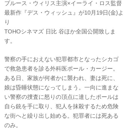
ブルース・ウィリス主演×イーライ・ロス監督
最新作『デス・ウィッシュ』が10月19日(金)よ
り
TOHOシネマズ 日比 谷ほか全国公開致しま
す。
警察の手におえない犯罪都市となったシカゴ
で救急患者を診る外科医ポール・カージー。
ある日、家族が何者かに襲われ、妻は死に、
娘は昏睡状態になってしまう。一向に進まな
い警察の捜査に怒りの頂点に達したポールは
自ら銃を手に取り、犯人を抹殺するため危険
な街へと繰り出し始める。犯罪者には死ある
のみ。