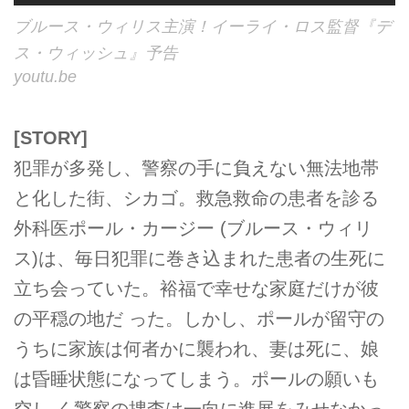
ブルース・ウィリス主演！イーライ・ロス監督『デ
ス・ウィッシュ』予告
youtu.be
[STORY]
犯罪が多発し、警察の手に負えない無法地帯
と化した街、シカゴ。救急救命の患者を診る
外科医ポール・カージー (ブルース・ウィリ
ス)は、毎日犯罪に巻き込まれた患者の生死に
立ち会っていた。裕福で幸せな家庭だけが彼
の平穏の地だ った。しかし、ポールが留守の
うちに家族は何者かに襲われ、妻は死に、娘
は昏睡状態になってしまう。ポールの願いも
空し く警察の捜査は一向に進展をみせなかっ