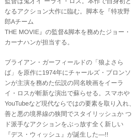
監督は鬼才イ ーライ・ロス。本作で自身初と
なるアクション大作に臨む。脚本を『特攻野
郎Aチーム
THE MOVIE』の監督&脚本を務めたジョー・
カーナハンが担当する。
ブライアン・ガーフィールドの「狼よさら
ば」を原作に1974年にチャールズ・ブロンソ
ンが主演を務めた伝説の同名映画をイーラ
イ・ロスが斬新な演出で蘇らせる。スマホや
YouTubeなど現代ならではの要素を取り入れ、
善と悪の境界線の狭間でスタイリッシュか つ
ド派手なアクションをぶっ放す全く新しい
『デス・ウィッシュ』が誕生した―!!