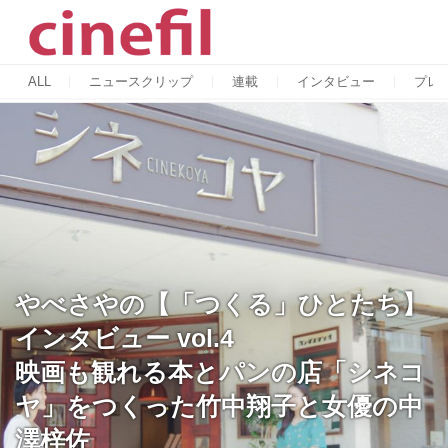
ALL
ニュースクリップ
連載
インタビュー
プレ
やべさやの【「つくる」ひとたち】
インタビュー vol.4
映画も観れる本とパンの店「シネコ
ヤ」をつくった竹中翔子と女優の中
澤梓佐