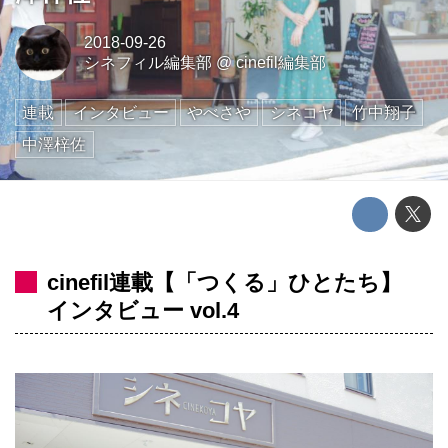
2018-09-26
シネフィル編集部
@
cinefil編集部
連載
インタビュー
やべさや
シネコヤ
竹中翔子
中澤梓佐
cinefil連載【「つくる」ひとたち】
インタビュー vol.4