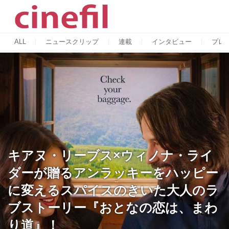
ALL
ニュースクリップ
連載
インタビュー
プレ
キアヌ・リーブス×ウィノナ・ライ
ダーが贈るアンラッキーをハッピー
に変えるスパイスのきいた大人のラ
ブストーリー『おとなの恋は、まわ
り道』！