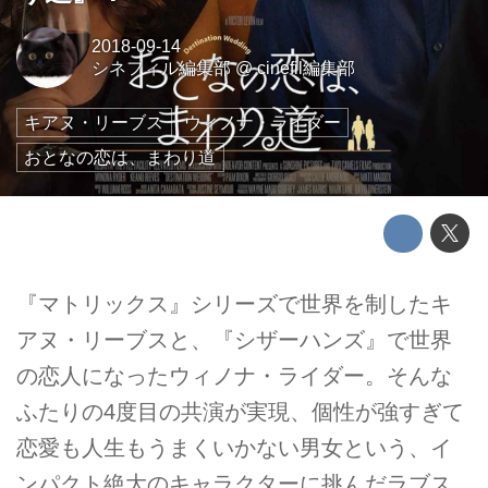
2018-09-14
シネフィル編集部
@
cinefil編集部
キアヌ・リーブス
ウィノナ・ライダー
おとなの恋は、まわり道
『マトリックス』シリーズで世界を制したキ
アヌ・リーブスと、『シザーハンズ』で世界
の恋人になったウィノナ・ライダー。そんな
ふたりの4度目の共演が実現、個性が強すぎて
恋愛も人生もうまくいかない男女という、イ
ンパクト絶大のキャラクターに挑んだラブス