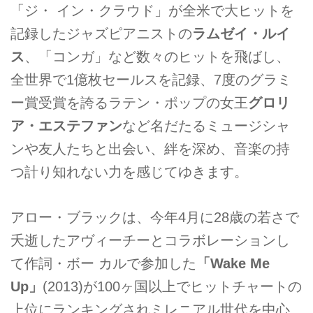
「ジ・ イン・クラウド」が全米で大ヒットを
記録したジャズピアニストの
ラムゼイ・ルイ
ス
、「コンガ」など数々のヒットを飛ばし、
全世界で1億枚セールスを記録、7度のグラミ
ー賞受賞を誇るラテン・ポップの女王
グロリ
ア・エステファン
など名だたるミュージシャ
ンや友人たちと出会い、絆を深め、音楽の持
つ計り知れない力を感じてゆきます。
アロー・ブラックは、今年4月に28歳の若さで
夭逝したアヴィーチーとコラボレーションし
て作詞・ボー カルで参加した
「
Wake Me
Up
」
(2013)が100ヶ国以上でヒットチャートの
上位にランキングされミレニアル世代を中心