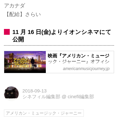
アカナダ
【配給】さらい
11 月 16 日(金)よりイオンシネマにて
公開
映画『アメリカン・ミュージ
ック・ジャーニー』オフィシ
ャルサイト
americanmusicjourney.jp
一人のミュージシャンがアメリカ
音楽のルーツを探り、新たな歌が
出来るまでを描いた旅の軌跡。
2018-09-13
シネフィル編集部
@
cinefil編集部
ジャズ、ブルース、ロックンロー
ル、ゴスペル、ヒップホップ…ア
ロー・ブラックがアメリカ音楽が
アメリカン・ミュージック・ジャーニー
生まれた街を巡り、冒険の旅へと