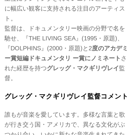
に幅広い観客に支持される注目のアーティス
ト。
監督は、ドキュメンタリー映画の分野で名を
馳せ、『THE LIVING SEA』(1995・原題)、
『DOLPHINS』(2000・原題)と2
度のアカデミ
ー賞短編ドキュメンタリ ー賞にノミネート
さ
れた経歴を持つ
グレッグ・マクギリヴレイ
監
督。
グレッグ・マクギリヴレイ監督コメント
誰もが音楽を愛しています。多様な言葉と歌
が行き交う国・アメリカで、異なる文化がぶ
つかり合い、いかに新たな音楽生まれてきた