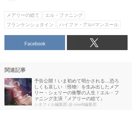
人生とは――？ 12月 シネスイッ
チ銀座、シネマカリテ 他全国順
メアリーの総て
エル・ファニング
次ロードショー
フランケンシュタイン
ハイファ・アル=マンスール
Facebook
関連記事
予告公開！いま初めて明かされる…恐ろ
しくも哀しい〈怪物〉を生み出したメア
リー・シェリーの衝撃の人生！エル・フ
ァニング主演『メアリーの総て』
シネフィル編集部
@ cinefil編集部