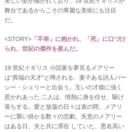
美しい姿が描かれており、19 世紀イギリスが
舞台であるからこその華麗な美術にも注目
だ。
<STORY>
「不幸」に抱かれ、「死」に口づけ
られ、世紀の傑作を産んだ。
19 世紀イギリス 小説家を夢見るメアリー
は“異端の天才”と噂される、妻子ある詩人パー
シー・シェリーと出会う。互いの才能に強く
惹かれあった 二人は、情熱に身を任せ、駆け
落ちする。愛と放蕩の日々は束の間、メアリ
ーに襲い掛かる数々の悲劇。失意のメアリー
はある日、夫と共に滞在 していた、悪名高い