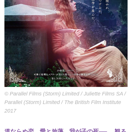
© Parallel Films (Storm) Limited / Juliette Films SA /
Parallel (Storm) Limited / The British Film Institute
2017
道ならぬ恋、愛と放蕩、我が子の死──。 観る