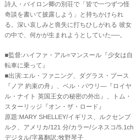
詩人・バイロン卿の別荘で「皆で一つずつ怪
奇談を書いて披露しよう」と持ちかけられ
る。深い哀しみと喪失に打ちひしがれる 彼女
の中で、何かが生まれようとしていた──。
■監督:ハイファ・アル=マンスール『少女は自
転車に乗って』
■出演:エル・ファニング、ダグラス・ブース
『ノア 約束の舟』、ベル・パウリ―『ロイヤ
ル・ナイト 英国王女の秘密の外出』、トム・
スターリッジ『オン・ザ・ロード』
原題:MARY SHELLEY/イギリス、ルクセンブ
ルク、アメリカ/121 分/カラー/シネスコ/5.1ch
デジタル/字幕翻訳:牧野琴子