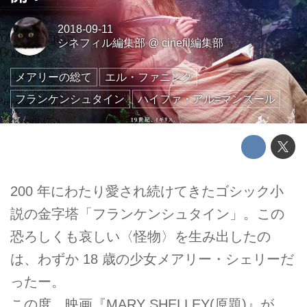
2018-09-11
シネフィル編集部
@
cinefil編集部
メアリーの総て
エル・ファニング
フランケンシュタイン
ハイファ・アル=マンスール
200 年にわたり愛され続けてきたゴシック小
説の金字塔「フランケンシュタイン」。この
恐ろしくも哀しい〈怪物〉を生み出したの
は、わずか 18 歳の少女メアリー・シェリーだ
ったー。
この度、映画『MARY SHELLEY(原題)』が、