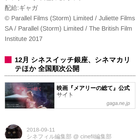
配給:ギャガ
© Parallel Films (Storm) Limited / Juliette Films
SA / Parallel (Storm) Limited / The British Film
Institute 2017
12月 シネスイッチ銀座、シネマカリ
テほか 全国順次公開
映画『メアリーの総て』公式
サイト
gaga.ne.jp
「フランケンシュタイン」の著
者。メアリー・シェリー、18歳。
19世紀、イギリス。可憐で聡明な
2018-09-11
メアリーが世にも恐ろしい怪物を
シネフィル編集部
@
cinefil編集部
誕生させるまでの哀しくも美しい