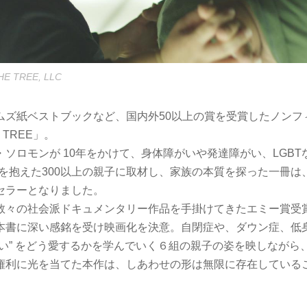
HE TREE, LLC
ムズ紙ベストブックなど、国内外50以上の賞を受賞したノンフ
E TREE」。
ソロモンが 10年をかけて、身体障がいや発達障がい、LGBT
を抱えた300以上の親子に取材し、家族の本質を探った一冊は
セラーとなりました。
数々の社会派ドキュメンタリー作品を手掛けてきたエミー賞受
本書に深い感銘を受け映画化を決意。自閉症や、ダウン症、低身
違い” をどう愛するかを学んでいく６組の親子の姿を映しながら
権利に光を当てた本作は、しあわせの形は無限に存在している
。