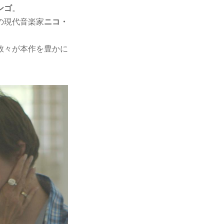
ンゴ
。
の現代音楽家
ニコ・
数々が本作を豊かに