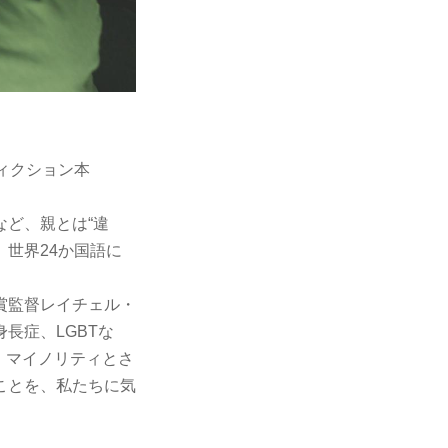
ィクション本
など、親とは“違
、世界24か国語に
賞監督レイチェル・
長症、LGBTな
、マイノリティとさ
ことを、私たちに気