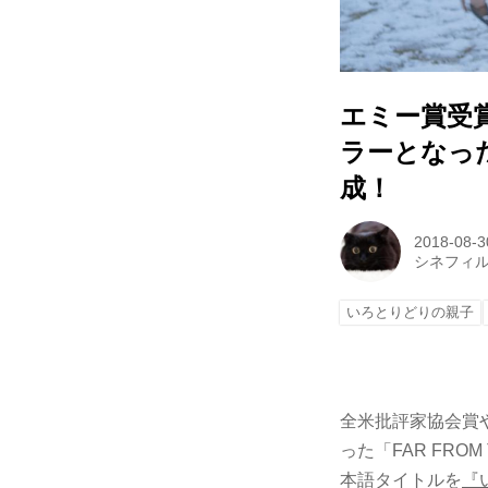
エミー賞受
ラーとなっ
成！
2018-08-3
シネフィ
いろとりどりの親子
全米批評家協会賞
った「FAR FRO
本語タイトルを
『