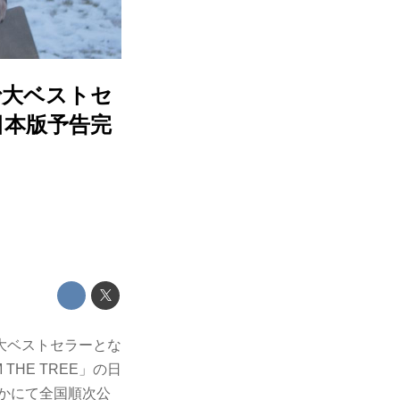
で大ベストセ
日本版予告完
大ベストセラーとな
THE TREE」の日
ほかにて全国順次公