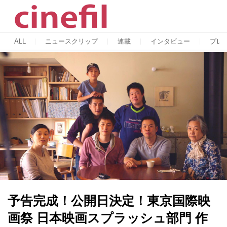
ALL
ニュースクリップ
連載
インタビュー
プレ
予告完成！公開日決定！東京国際映
画祭 日本映画スプラッシュ部門 作