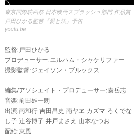
東京国際映画祭 日本映画スプラッシュ部門 作品賞
戸田ひかる監督『愛と法』予告
youtu.be
監督:戸田ひかる
プロデューサー:エルハム・シャケリファー
撮影監督:ジェイソン・ブルックス
編集/アソシエイト・プロデューサー:秦岳志
音楽:前田雄一朗
出演:南和行 吉田昌史 南ヤヱ カズマ ろくでな
し子 辻谷博子 井戸まさえ 山本なつお
配給:東風