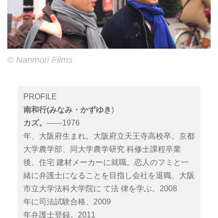
© Nanmori Films
PROFILE
南和行
(
みなみ・かずゆき
)
カズ。
――1976
年、大阪府生まれ。大阪府立天王寺高校卒。京都
大学農学部、同大学農学研究 科修士課程卒業
後、住宅 建材メーカーに就職。恋人のフミと一
緒に弁護士になることを目指し会社を退職、大阪
市立大学法科大学院に て法 律を学ぶ。2008
年に司法試験合格、2009
年弁護士登録。2011