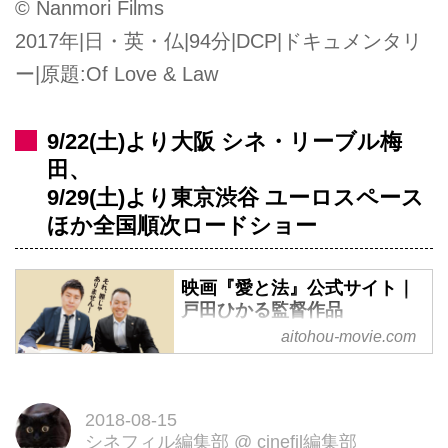
© Nanmori Films
2017年|日・英・仏|94分|DCP|ドキュメンタリ
ー|原題:Of Love & Law
9/22(土)より大阪 シネ・リーブル梅
田、
9/29(土)より東京渋谷 ユーロスペース
ほか全国順次ロードショー
映画『愛と法』公式サイト｜
戸田ひかる監督作品
aitohou-movie.com
目立ちたがりのカズとしっかり者
のフミ。家族になった二人の弁護
士と“自分らしさ”のためにたたか
2018-08-15
う人々を描いた傑作ドキュメンタ
シネフィル編集部
@
cinefil編集部
リー映画！9月下旬より〔東京渋