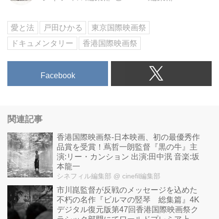
谷〕ユーロスペース、〔大阪〕シ
ネ・リーブル梅田ほかほか全国順
愛と法
戸田ひかる
東京国際映画祭
次ロードショー
ドキュメンタリー
香港国際映画祭
Facebook
関連記事
香港国際映画祭-日本映画、初の最優秀作
品賞を受賞！蔦哲一朗監督『黒の牛』主
演:リー・カンション 出演:田中泯 音楽:坂
本龍一
シネフィル編集部
@ cinefil編集部
市川崑監督が反戦のメッセージを込めた
不朽の名作『ビルマの竪琴 総集篇』4K
デジタル復元版第47回香港国際映画祭ク