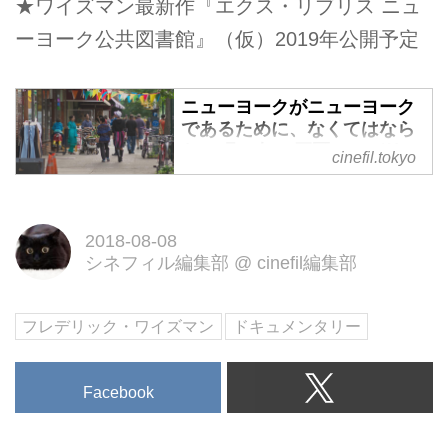
★ワイズマン最新作『エクス・リブリス ニュ
ーヨーク公共図書館』（仮）2019年公開予定
ニューヨークがニューヨーク
であるために、なくてはなら
ない町の今。 巨匠フレデリッ
cinefil.tokyo
ク・ワイズマンの傑作『ニュ
ーヨーク、ジャクソンハイツ
へようこそ』 - シネフィル -
映画とカルチャーWebマガジ
2018-08-08
ン
シネフィル編集部
@
cinefil編集部
ニューヨークがニューヨークであ
るために、なくてはならない町の
フレデリック・ワイズマン
ドキュメンタリー
今。
巨匠フレデリック・ワイズマン
Facebook
の“町ドキュメンタリー”の傑作。
1967年の第1作から50年以上のキ