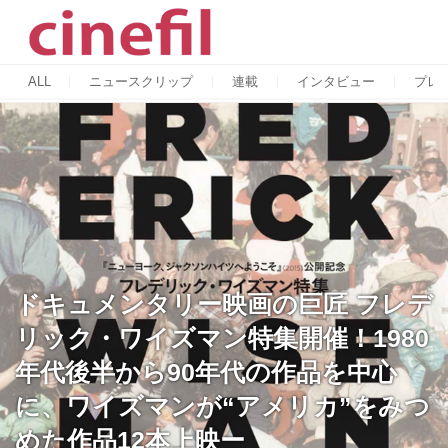
ALL
ニュースクリップ
連載
インタビュー
プレ
ドキュメンタリー映画の巨匠 フレデ
リック・ワイズマン特集開催！1980
年代後半から90年代の作品を中心
に、ワイズマンが“アメリカ”をみつ
めた作品12本上映ー