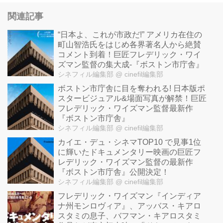
ャリアを持ち、アメリカを代表す
るドキュメンタリー監督として、
関連記事
世界中から尊敬されている巨匠フ
“日本よ、これが市政だ!” アメリカ在住の
レデリック・ワイズマン。
町山智浩氏をはじめ各界著名人から絶賛
その記念すべき第40作目で、第２
コメント到着！巨匠フレデリック・ワイ
ズマン監督の集大成-『ボストン市庁舎』
８回東京国際映画祭で上映されて
シネフィル編集部
@ cinefil編集部
好評を博した本作が『ニューヨー
ボストン市庁舎に目を奪われる! 日本版ポ
ク、ジャクソンハイツへようこ
スタービジュアル&場面写真が解禁！巨匠
そ』の邦題で、10月イメージフォ
フレデリック・ワイズマン監督最新作
ーラムを皮切りに全国順次公開さ
『ボストン市庁舎』
シネフィル編集部
@ cinefil編集部
れることが決定した。
カイエ・デュ・シネマTOP10 で見事1位
今回ワイズ...
に輝いたドキュメンタリー映画の巨匠フ
レデリック・ワイズマン監督の最新作
『ボストン市庁舎』公開決定！
シネフィル編集部
@ cinefil編集部
フレデリック・ワイズマン『インディア
ナ州モンロヴィア』、アッバス・キアロ
スタミの息子、バフマン・キアロスタミ