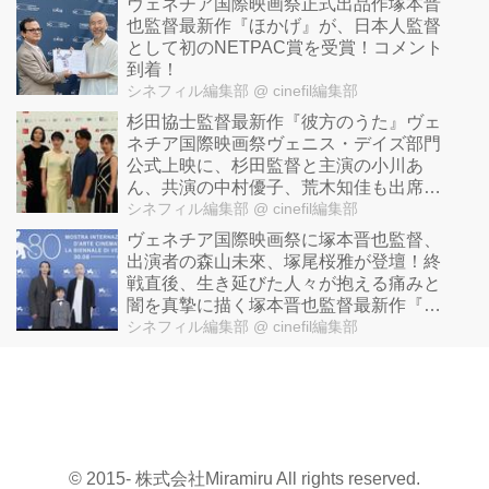
ヴェネチア国際映画祭正式出品作塚本晋
也監督最新作『ほかげ』が、日本人監督
として初のNETPAC賞を受賞！コメント
到着！
シネフィル編集部
@ cinefil編集部
杉田協士監督最新作『彼方のうた』ヴェ
ネチア国際映画祭ヴェニス・デイズ部門
公式上映に、杉田監督と主演の小川あ
ん、共演の中村優子、荒木知佳も出席！
さらに釜山国際映画祭への出品も決定！
シネフィル編集部
@ cinefil編集部
ヴェネチア国際映画祭に塚本晋也監督、
出演者の森山未來、塚尾桜雅が登壇！終
戦直後、生き延びた人々が抱える痛みと
闇を真摯に描く塚本晋也監督最新作『ほ
かげ』
シネフィル編集部
@ cinefil編集部
© 2015- 株式会社Miramiru All rights reserved.