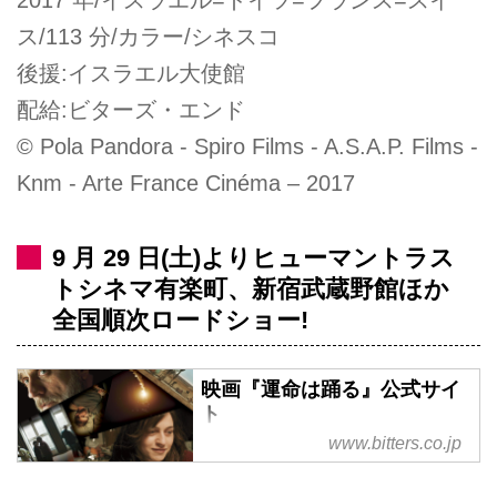
2017 年/イスラエル=ドイツ=フランス=スイ
ス/113 分/カラー/シネスコ
後援:イスラエル大使館
配給:ビターズ・エンド
© Pola Pandora - Spiro Films - A.S.A.P. Films -
Knm - Arte France Cinéma – 2017
9 月 29 日(土)よりヒューマントラス
トシネマ有楽町、新宿武蔵野館ほか
全国順次ロードショー!
映画『運命は踊る』公式サイ
ト
www.bitters.co.jp
運命こそが最大のミステリー。残
酷な誤報が家族の運命を翻弄す