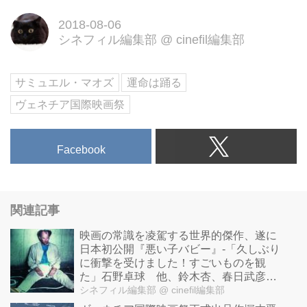
る。『レバノン』（金獅子賞）に
2018-08-06
続き、本作で第74回ヴェネチア国
シネフィル編集部
@
cinefil編集部
際映画祭審査員グランプリを受賞
した、イスラエルの名匠サミュエ
ル・マオズ監督最新作。
サミュエル・マオズ
運命は踊る
ヴェネチア国際映画祭
Facebook
関連記事
映画の常識を凌駕する世界的傑作、遂に
日本初公開『悪い子バビー』-「久しぶり
に衝撃を受けました！すごいものを観
た」石野卓球 他、鈴木杏、春日武彦、
小島秀夫らから絶賛の声到着！
シネフィル編集部
@ cinefil編集部