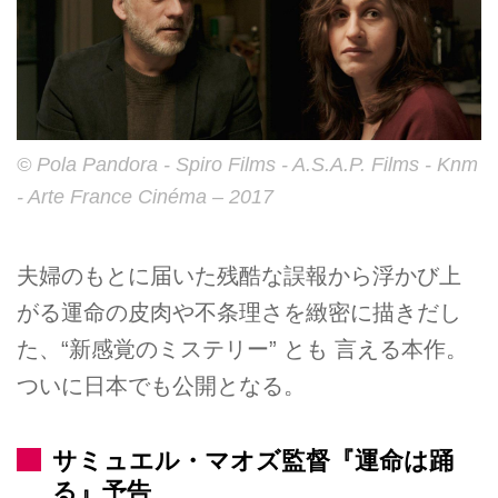
© Pola Pandora - Spiro Films - A.S.A.P. Films - Knm
- Arte France Cinéma – 2017
夫婦のもとに届いた残酷な誤報から浮かび上
がる運命の皮肉や不条理さを緻密に描きだし
た、“新感覚のミステリー” とも 言える本作。
ついに日本でも公開となる。
サミュエル・マオズ監督『運命は踊
る』予告