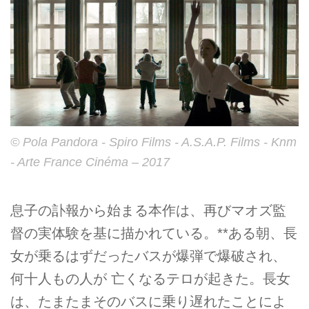
© Pola Pandora - Spiro Films - A.S.A.P. Films - Knm
- Arte France Cinéma – 2017
息子の訃報から始まる本作は、再びマオズ監
督の実体験を基に描かれている。**ある朝、長
女が乗るはずだったバスが爆弾で爆破され、
何十人もの人が 亡くなるテロが起きた。長女
は、たまたまそのバスに乗り遅れたことによ