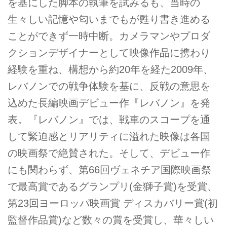
を基にした脚本の執筆を試みるも、当時の
生々しい記憶や匂いまでもが甦り書き進める
ことができず一時中断。カメラマンやプロダ
クションデザイナーとして映像作品に携わり
経験を重ね、構想から約20年を経た2009年、
レバノンでの戦争体験を基に、反戦の意思を
込めた長編映画デビュー作『レバノン』を発
表。『レバノン』では、戦車のスコープを通
して緊迫感とリアリティに溢れた映像は各国
の映画祭で絶賛された。そして、デビュー作
にも関わらず、第66回ヴェネチア国際映画祭
で最高賞であるグランプリ(金獅子賞)を受賞、
第23回ヨーロッパ映画賞 ディスカバリー賞(初
監督作品賞)など数々の賞を受賞し、華々しい