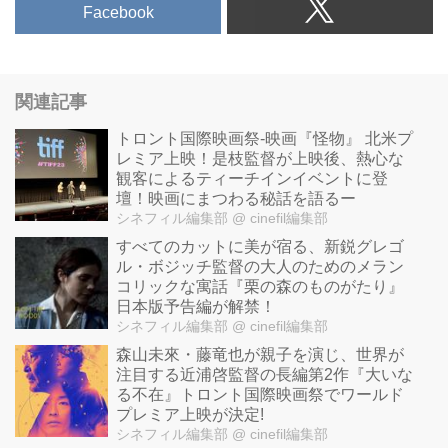
Facebook
関連記事
トロント国際映画祭-映画『怪物』 北米プ
レミア上映！是枝監督が上映後、熱心な
観客によるティーチインイベントに登
壇！映画にまつわる秘話を語るー
シネフィル編集部
@ cinefil編集部
すべてのカットに美が宿る、新鋭グレゴ
ル・ボジッチ監督の大人のためのメラン
コリックな寓話『栗の森のものがたり』
日本版予告編が解禁！
シネフィル編集部
@ cinefil編集部
森山未來・藤竜也が親子を演じ、世界が
注目する近浦啓監督の長編第2作『大いな
る不在』トロント国際映画祭でワールド
プレミア上映が決定!
シネフィル編集部
@ cinefil編集部