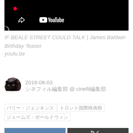
IF BEALE STREET COULD TALK | James Baldwin
Birthday Teaser
youtu.be
2018-08-03
シネフィル編集部
@
cinefil編集部
バリー・ジェンキンス
トロント国際映画祭
ジェームズ・ボールドウィン