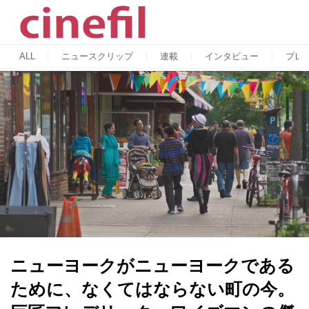
ALL
ニュースクリップ
連載
インタビュー
プレ
ニューヨークがニューヨークである
ために、なくてはならない町の今。