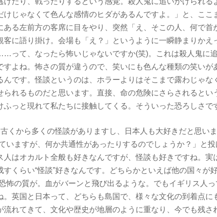
逃げたり、戦ったりするという感覚。殺人鬼に追いかけられる
だけじゃなくて色んな感情のヒダがあるんですよ。」と、ここ
にある左前方の客席に目をやり、突然「え、そこの人、何で首
観客に語り掛け。会場も「え？」というように一瞬静まりかえ
……って、なったら怖いじゃないですか(笑)。これは殺人鬼に
ですよね。怖さの質が違うので、笑いにも色んな種類の笑いが
るんです。怪談というのは、ホラーよりはそこまで露わじゃな
せられるものだと思います。直接、命の危険にさらされるとい
けふっと現れて私たちに接触してくる。そういった恐ろしさで
は古くから多くの怪談がありますし、日本人も大好きだと思いま
れていますが、何か共通性があったりするのでしょうか？」と投
ス人はオカルト全般も好きなんですが、怪談も好きですね。実
成すくらい“怪談”好きなんです。どちらかといえば他の国々が好
。恐怖の質が。血がバーンと飛び出るような。でもイギリス人っ
ね。英国と日本って、どちらも島国で、様々な文化の到着点に
が流れてきて、文化や歴史が地層のように重なり、今でも残さ