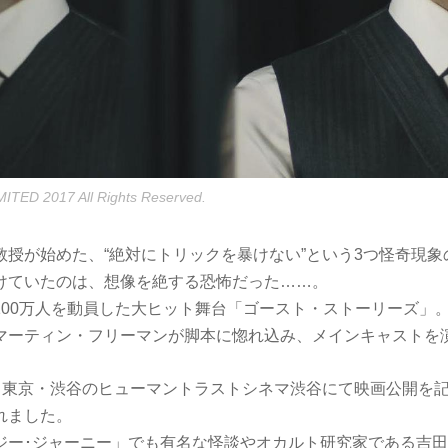
TED 2017 All Rights Reserved.
教授が始めた、“絶対にトリックを暴けない”という3つ怪奇現象
けていたのは、想像を絶する恐怖だった……。
100万人を動員した大ヒット舞台「ゴースト・ストーリーズ」
マーティン・フリーマンが脚本に惚れ込み、メインキャストを
に、東京・渋谷のヒューマントラストシネマ渋谷にて映画公開を
れました。
イジー･ジャーニー」でも有名な怪談やオカルト研究家である吉