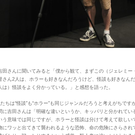
吉田さんに聞いてみると「僕から観て、まずこの（ジェレミー
督さん2人は、ホラーも好きなんだろうけど、怪談も好きなん
人は）怪談をよく分かっている。」と感想を語った。
たちは“怪談”も“ホラー”も同じジャンルだろうと考えがちです
問に吉田さんは「明確な違いというか、キッパリと分かれてい
いう意味では同じですが、ホラーと怪談は分けて考えて欲しい
物にワッと出てきて襲われるような恐怖、命の危険にさらされ