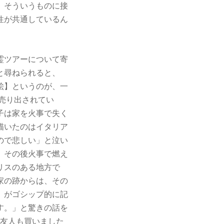
、そういうものに接
性が共通しているん
霊ツアーについて寄
と尋ねられると、
絵】というのが、一
構売り出されてい
子は家を火事で失く
描いたのはイタリア
ので悲しい」と泣い
、その後火事で燃え
リスのある地方で
家の跡からは、その
」がゴシップ的に記
す。」と驚きの話を
の友人も買いました