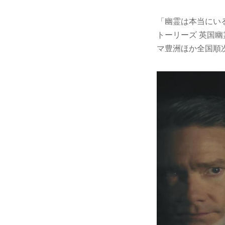
「幽霊は本当にい
トーリーズ 英国幽
マ豊洲ほか全国順