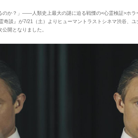
るのか？」――人類史上最大の謎に迫る戦慄の<心霊検証>ホラ
霊奇談』が7/21（土）よりヒューマントラストシネマ渋谷、
次公開となりました。