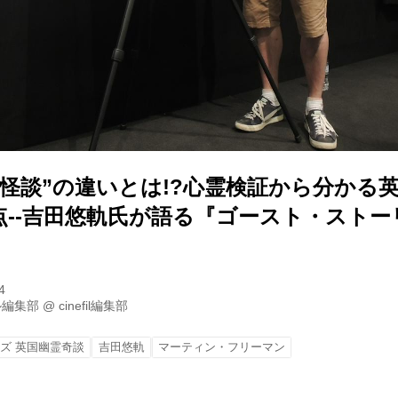
“怪談”の違いとは!?心霊検証から分かる
点--吉田悠軌氏が語る『ゴースト・ストー
4
ル編集部
@
cinefil編集部
ズ 英国幽霊奇談
吉田悠軌
マーティン・フリーマン