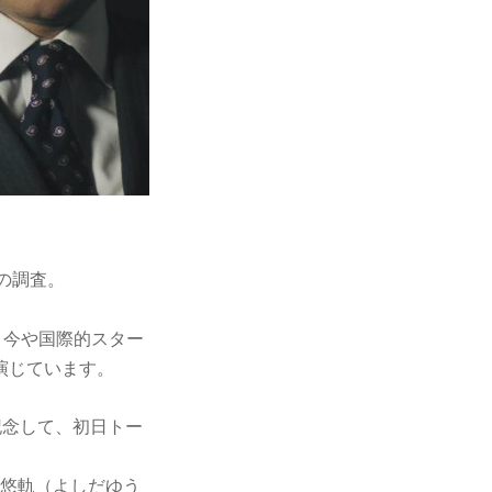
の調査。
。今や国際的スター
演じています。
記念して、初日トー
田悠軌（よしだゆう