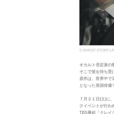
© GHOST STORY LIMI
オカルト否定派の
そこで彼を待ち受
原作は、世界中で
となった英国俳優
７月２１日(土)
クイベントが行わ
TBS番組「クレ