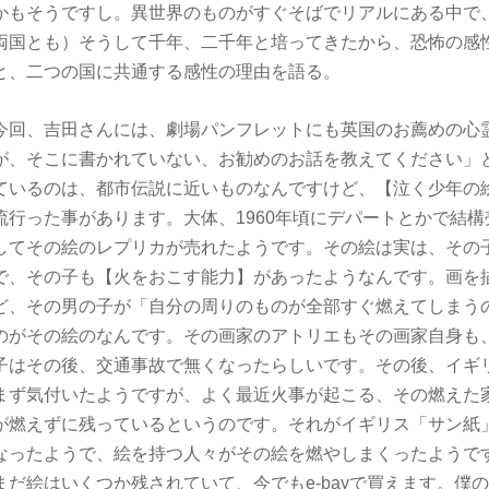
かもそうですし。異世界のものがすぐそばでリアルにある中で
両国とも）そうして千年、二千年と培ってきたから、恐怖の感
と、二つの国に共通する感性の理由を語る。
今回、吉田さんには、劇場パンフレットにも英国のお薦めの心
が、そこに書かれていない、お勧めのお話を教えてください」
ているのは、都市伝説に近いものなんですけど、【泣く少年の
流行った事があります。大体、1960年頃にデパートとかで結
してその絵のレプリカが売れたようです。その絵は実は、その
で、その子も【火をおこす能力】があったようなんです。画を
ど、その男の子が「自分の周りのものが全部すぐ燃えてしまう
のがその絵のなんです。その画家のアトリエもその画家自身も
子はその後、交通事故で無くなったらしいです。その後、イギ
まず気付いたようですが、よく最近火事が起こる、その燃えた
が燃えずに残っているというのです。それがイギリス「サン紙
なったようで、絵を持つ人々がその絵を燃やしまくったようで
まだ絵はいくつか残されていて、今でもe-bayで買えます。僕