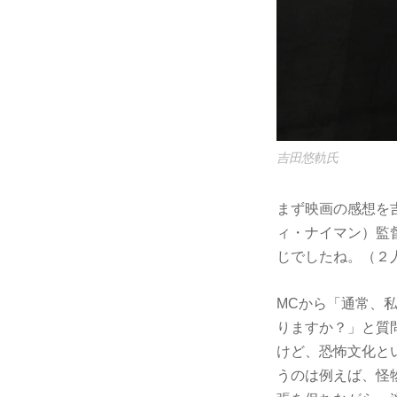
吉田悠軌氏
まず映画の感想を
ィ・ナイマン）監
じでしたね。（２
MCから「通常、私
りますか？」と質
けど、恐怖文化と
うのは例えば、怪