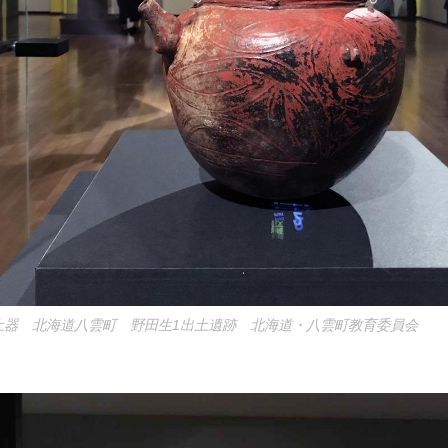
土器 北海道八雲町 野田生1出土遺跡 北海道・八雲町教育委員会