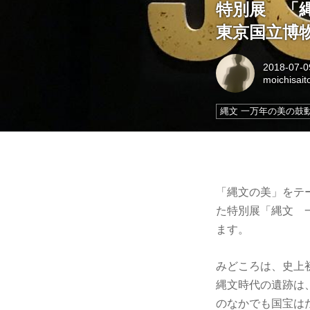
特別展 「
東京国立博
2018-07-0
moichisait
縄文 一万年の美の鼓
「縄文の美」をテ
た特別展「縄文 
ます。
みどころは、史上
縄文時代の遺跡は
のなかでも国宝は