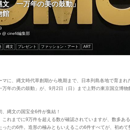
縄文 一万年の美の鼓動」
物館
9
o
@
cinefil編集部
動
縄文
プレゼント
ファッション・アート
ART
ーマに、縄文時代草創期から晩期まで、日本列島各地で育まれ
一万年の美の鼓動」が、9月2日（日）まで上野の東京国立博物
初、縄文の国宝全6件が集結！
、これまでに9万件を超える数が確認されていますが、数多あ
たったの6件。造形の極みともいえるこの6件すべてが、初めて