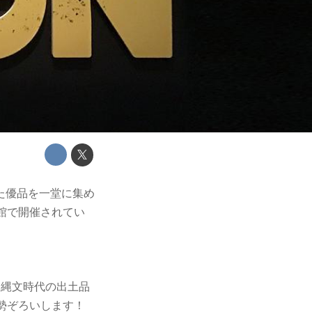
た優品を一堂に集め
館で開催されてい
る縄文時代の出土品
勢ぞろいします！