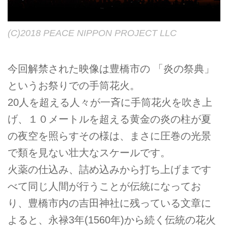
(C)2018 PEACE NIPPON PROJECT LLC
今回解禁された映像は豊橋市の 「炎の祭典」
というお祭りでの手筒花火。
20人を超える人々が一斉に手筒花火を吹き上
げ、１０メートルを超える黄金の炎の柱が夏
の夜空を照らすその様は、まさに圧巻の光景
で類を見ない壮大なスケールです。
火薬の仕込み、詰め込みから打ち上げまです
べて同じ人間が行うことが伝統になってお
り、豊橋市内の吉田神社に残っている文章に
よると、永禄3年(1560年)から続く伝統の花火