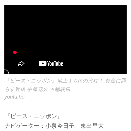
『ピース・ニッポン』地上１０mの火柱！ 黄金に照
らす豊橋 手筒花火 本編映像
youtu.be
『ピース・ニッポン』
ナビゲーター：小泉今日子 東出昌大