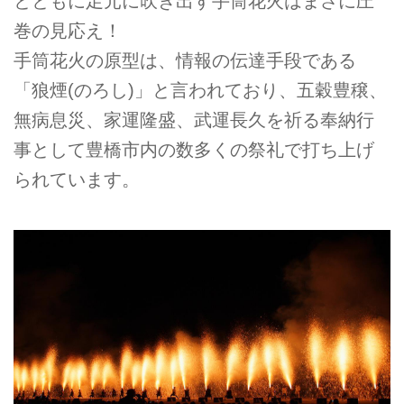
とともに足元に吹き出す手筒花火はまさに圧
巻の見応え！
手筒花火の原型は、情報の伝達手段である
「狼煙(のろし)」と言われており、五穀豊穣、
無病息災、家運隆盛、武運長久を祈る奉納行
事として豊橋市内の数多くの祭礼で打ち上げ
られています。