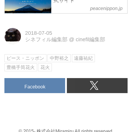
式サイト
peacenippon.jp
7.14（土）新宿バルト9ほか全国
ロードショー。日本全国の絶景と
日本人の精神の神秘に迫る、極上
2018-07-05
の映画体験。あなたはまだ、本当
シネフィル編集部
@
cinefil編集部
の日本の美しさを知らない。
ピース・ニッポン
中野裕之
遠藤祐紀
豊橋手筒花火
花火
Facebook
© 2015- 株式会社Miramiru All rights reserved.