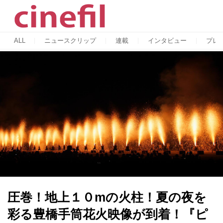
ALL
ニュースクリップ
連載
インタビュー
プレ
圧巻！地上１０mの火柱！夏の夜を
彩る豊橋手筒花火映像が到着！『ピ