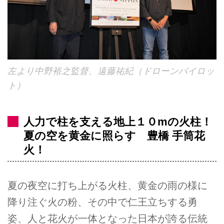
左より中野裕之監督、遠藤祐紀（ドローンパイロッ
ト）
人力で柱を支える地上１０mの火柱！
夏の空を黄金に照らす 豊橋 手筒花
火！
夏の夜空に打ち上がる火柱、黄金の雨の様に
降り注ぐ火の粉、その中で仁王立ちする勇
姿、人と花火が一体となった日本が誇る伝統