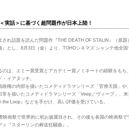
＜実話＞に基づく超問題作が日本上陸！
れ話題を読んだ問題作『THE DEATH OF STALIN』（原
』とし、8月3日（金）より、TOHOシネマズ シャンテ他全
るのは、エミー賞受賞とアカデミー賞ノミネートの経験をもち
ド・イアヌッチ。
国政権の内部を描いたコメディドラマシリーズ「官僚天国」や
日常を描いたコメディドラマシリーズ「Veep／ヴィープ」、
 the Loop』などを手がけ、高い評価を受けている。
際映画祭で世界的に初お披露目され、その後も各国の映画祭で“話
ディ『スターリンの葬送狂騒曲』。