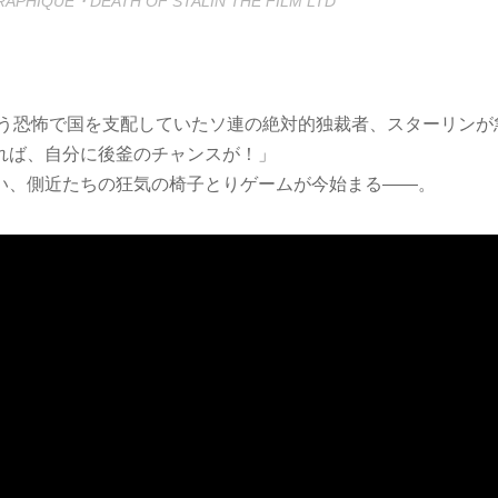
RAPHIQUE・DEATH OF STALIN THE FILM LTD
という恐怖で国を支配していたソ連の絶対的独裁者、スターリンが
れば、自分に後釜のチャンスが！」
い、側近たちの狂気の椅子とりゲームが今始まる――。