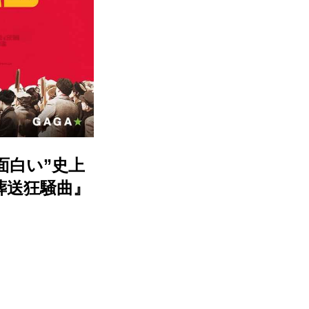
面白い”史上
葬送狂騒曲』