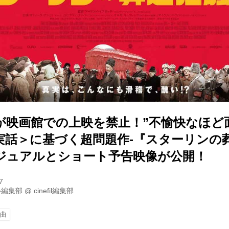
が映画館での上映を禁止！”不愉快なほど
実話＞に基づく超問題作-『スターリンの
ジュアルとショート予告映像が公開！
7
ル編集部
@
cinefil編集部
騒曲