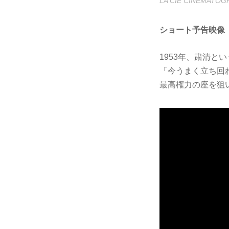
LA CIE CINEMATOG
ショート予告映像
1953年、粛清
「今うまく立ち回
最高権力の座を狙