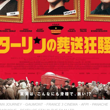
・MAIN JOURNEY・GAUMONT・FRANCE 3 CINEMA・AFPI・PANACH