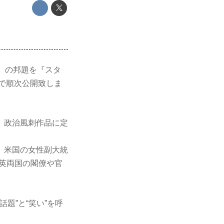
題）の邦題を『スタ
国で順次公開致しま
、政治風刺作品に定
、米国の女性副大統
米英両国の閣僚や官
題”と“笑い”を呼