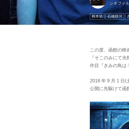
シネフィ
柄本佑
石橋静河
この度、函館の映画
『そこのみにて光輝
作目『きみの鳥は
2018 年 9 
公開に先駆けて函館