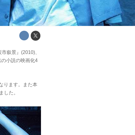
叙景』(2010)、
志の小説の映画化4
開となります。また本
しました。