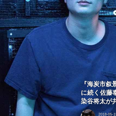
『海炭市叙
に続く佐藤
染谷将太が
2018-05-1