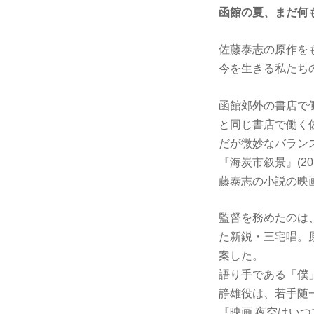
函館の夏、まだ何
佐藤泰志の原作を
今を生きる私たち
函館郊外の書店で
と同じ書店で働く
だが微妙なバラン
『海炭市叙景』(20
藤泰志の小説の映
監督を務めたのは、『P
た新鋭・三宅唱。
案した。
語り手である「僕」
静雄役は、若手随一
『映画 夜空はいつ