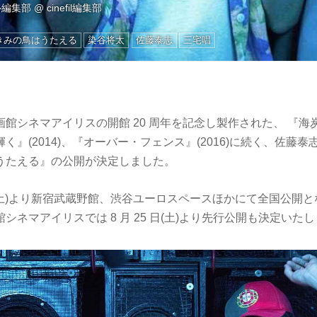
ル編集部
@
cinefil編集部
きみの鳥はうたえる
染谷将太
佐藤泰志
三宅唱
館シネマアイリスの開館 20 周年を記念し製作された、 『海炭市
く』(2014)、『オーバー・フェンス』(2016)に続く、佐藤泰
うたえる』の公開が決定しました。
月 1 日(土)より新宿武蔵野館、渋谷ユーロスペースほかにて全国公
シネマアイリスでは 8 月 25 日(土)より先行公開も決定いた