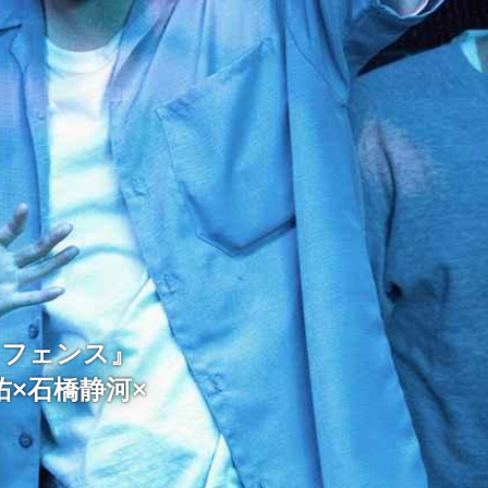
・フェンス』
×石橋静河×