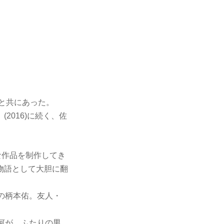
と共にあった。
(2016)に続く、佐
欲的な作品を制作してき
物語として大胆に翻
)の柄本佑。友人・
。
静河が、ふたりの男