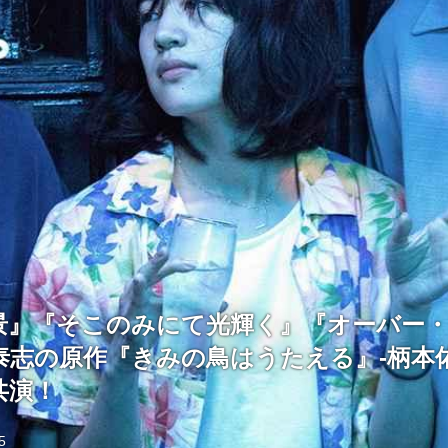
景』『そこのみにて光輝く』『オーバー
泰志の原作『きみの鳥はうたえる』-柄本佑
共演！
5