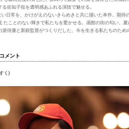
する佐知子役を透明感あふれる演技で魅せる。
気ない日常を、かけがえのないきらめきと共に描いた本作。期待
見 たことのない輝きで私たちを驚かせる。函館の街の匂い、夏
力派俳優と新鋭監督がつくりだした、今を生きる私たちのため
コメント
すく)