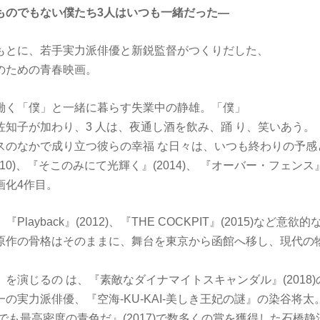
ものでもない僕たち3人はいつも一緒だった―
もとに、若手実力派俳優と新鋭監督がつくりだした、
のための青春映画。
働く「僕」と一緒に暮らす失業中の静雄。「僕」
佐知子が加わり、3 人は、夜通し酒を飲み、踊 り、笑いあう。
スのなかで成り立つ彼らの幸福 な日々は、いつも終わりの予感
10)、『そこのみにて光輝く』(2014)、 『オーバー・フェンス』
画化4作目。
layback』(2012)、『THE COCKPIT』(2015)など意
原作の骨格はそのままに、舞台を東京から函館へ移し、現代の
を演じるの は、『素敵なダイナマイトスキャンダル』(2018
の実力派俳優、『空海-KU-KAI-美しき王妃の謎』の染谷将太
でも最高密度の青色だ』(2017)で数多くの賞を獲得した石橋