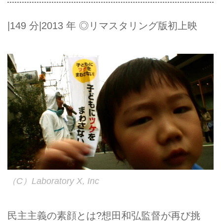
|149 分|2013 年 ◎リマスタリング版初上映
（C）Laboratory X, Inc
民主主義の素顔とは?想田和弘監督が再び挑