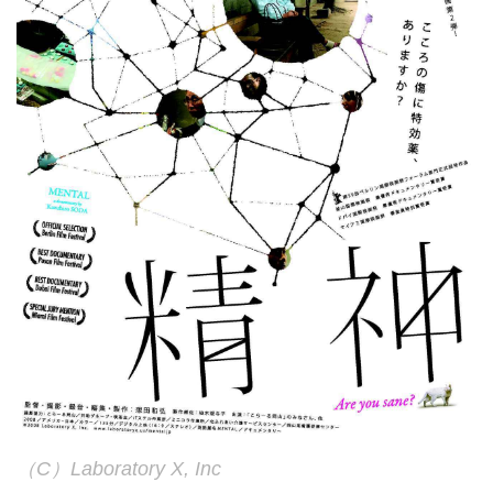
（C）Laboratory X, Inc