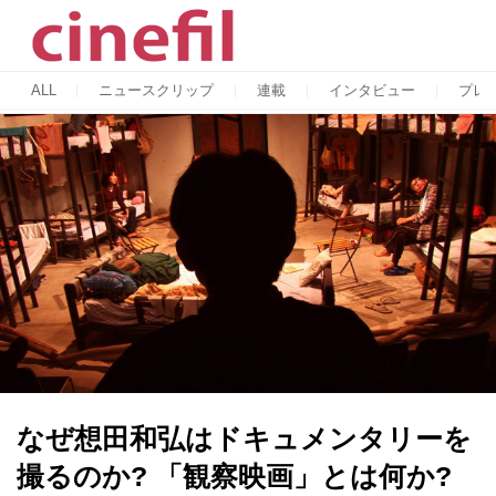
ALL
ニュースクリップ
連載
インタビュー
プレ
なぜ想田和弘はドキュメンタリーを
撮るのか? 「観察映画」とは何か?