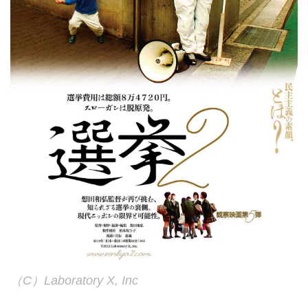
（C）Laboratory X, Inc