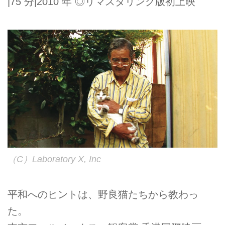
|75 分|2010 年 ◎リマスタリング版初上映
（C）Laboratory X, Inc
平和へのヒントは、野良猫たちから教わっ
た。