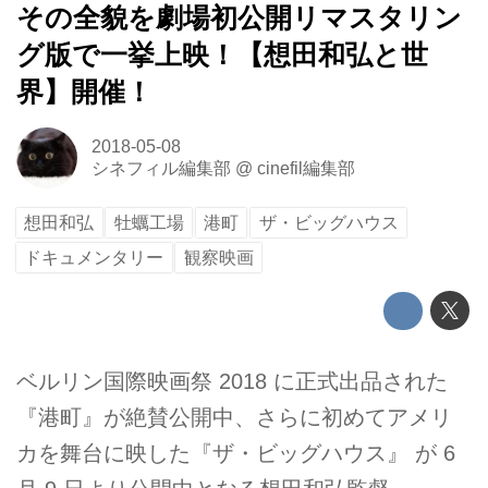
その全貌を劇場初公開リマスタリン
グ版で一挙上映！【想田和弘と世
界】開催！
2018-05-08
シネフィル編集部
@
cinefil編集部
想田和弘
牡蠣工場
港町
ザ・ビッグハウス
ドキュメンタリー
観察映画
ベルリン国際映画祭 2018 に正式出品された
『港町』が絶賛公開中、さらに初めてアメリ
カを舞台に映した『ザ・ビッグハウス』 が 6