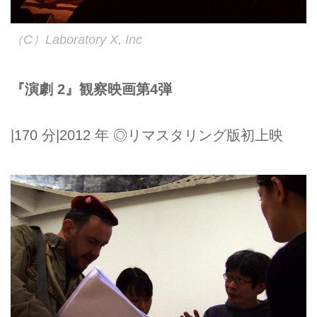
（C）Laboratory X, Inc
『演劇 2』観察映画第4弾
|170 分|2012 年 ◎リマスタリング版初上映