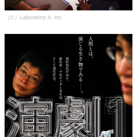
（C）Laboratory X, Inc