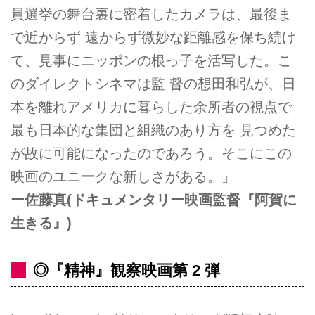
員選挙の舞台裏に密着したカメラは、最後ま
で近からず 遠からず微妙な距離感を保ち続け
て、見事にニッポンの根っ子を活写した。こ
のダイレクトシネマは監 督の想田和弘が、日
本を離れアメリカに暮らした余所者の視点で
最も日本的な集団と組織のあり方を 見つめた
が故に可能になったのであろう。そこにこの
映画のユニークな新しさがある。」
ー佐藤真(ドキュメンタリー映画監督『阿賀に
生きる』)
◎『精神』観察映画第 2 弾