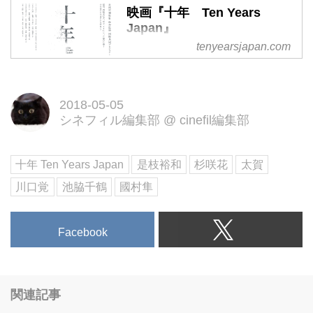
映画『十年 Ten Years
Japan』
tenyearsjapan.com
映画『十年 Ten Years Japan』
2018年秋、テアトル新宿他全国
順次公開
2018-05-05
シネフィル編集部
@
cinefil編集部
十年 Ten Years Japan
是枝裕和
杉咲花
太賀
川口覚
池脇千鶴
國村隼
Facebook
関連記事