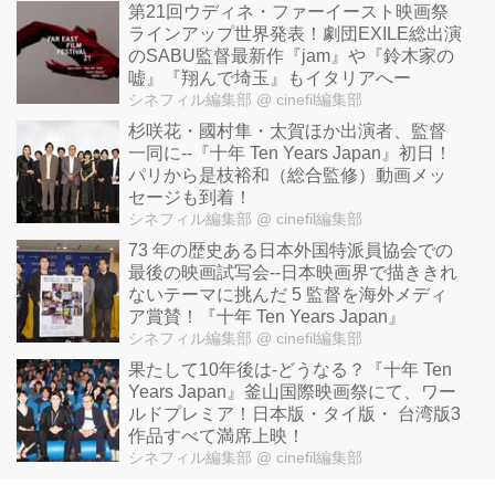
第21回ウディネ・ファーイースト映画祭
ラインアップ世界発表！劇団EXILE総出演
のSABU監督最新作『jam』や『鈴木家の
嘘』『翔んで埼玉』もイタリアへー
シネフィル編集部
@ cinefil編集部
杉咲花・國村隼・太賀ほか出演者、監督
一同に--『十年 Ten Years Japan』初日！
パリから是枝裕和（総合監修）動画メッ
セージも到着！
シネフィル編集部
@ cinefil編集部
73 年の歴史ある日本外国特派員協会での
最後の映画試写会--日本映画界で描ききれ
ないテーマに挑んだ 5 監督を海外メディ
ア賞賛！『十年 Ten Years Japan』
シネフィル編集部
@ cinefil編集部
果たして10年後は-どうなる？『十年 Ten
Years Japan』釜山国際映画祭にて、ワー
ルドプレミア！日本版・タイ版・ 台湾版3
作品すべて満席上映！
シネフィル編集部
@ cinefil編集部