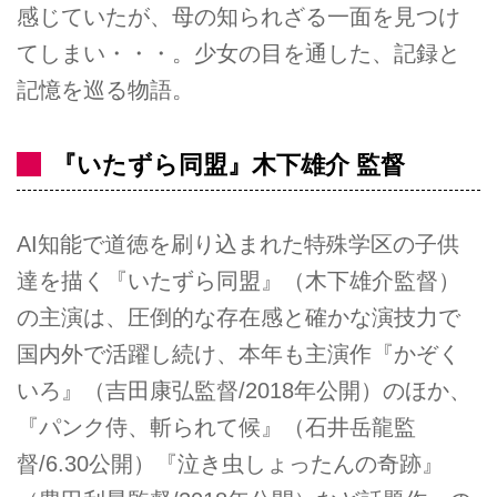
感じていたが、母の知られざる一面を見つけ
てしまい・・・。少女の目を通した、記録と
記憶を巡る物語。
『いたずら同盟』木下雄介 監督
AI知能で道徳を刷り込まれた特殊学区の子供
達を描く『いたずら同盟』（木下雄介監督）
の主演は、圧倒的な存在感と確かな演技力で
国内外で活躍し続け、本年も主演作『かぞく
いろ』（吉田康弘監督/2018年公開）のほか、
『パンク侍、斬られて候』（石井岳龍監
督/6.30公開）『泣き虫しょったんの奇跡』