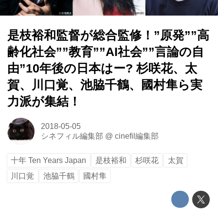
是枝裕和監督が総合監修！”原発””高
齢化社会””教育””AI社会””言論の自
由”10年後の日本はー? 杉咲花、太
賀、川口覚、池脇千鶴、國村隼ら実
力派が集結！
2018-05-05
シネフィル編集部
@
cinefil編集部
十年 Ten Years Japan
是枝裕和
杉咲花
太賀
川口覚
池脇千鶴
國村隼