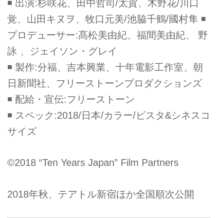
◾ 出演:杉咲花、田中哲司/太賀、木野花/川口
覚、山田キヌヲ、牧口元美/池脇千鶴/國村隼 ◾
プロデューサー:髙松美由紀、福間美由紀、 野
詠 、ジェイソン・グレイ
◾ 製作:分福、吉本興業、十年電影工作室、朝
日新聞社、フリーストーンプロダクションズ
◾ 配給・宣伝:フリーストーン
◾ スペック:2018/日本/カラー/ビスタ&シネスコ
サイズ
©2018 “Ten Years Japan” Film Partners
2018年秋、テアトル新宿ほか全国順次公開