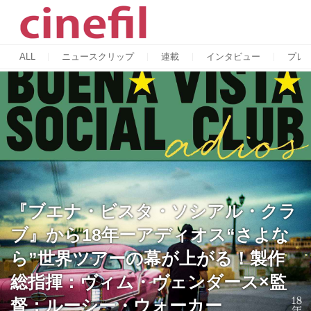
ALL
ニュースクリップ
連載
インタビュー
プレ
『ブエナ・ビスタ・ソシアル・クラ
ブ』から18年ーアディオス“さよな
ら”世界ツアーの幕が上がる！製作
総指揮：ヴィム・ヴェンダース×監
督：ルーシー・ウォーカー