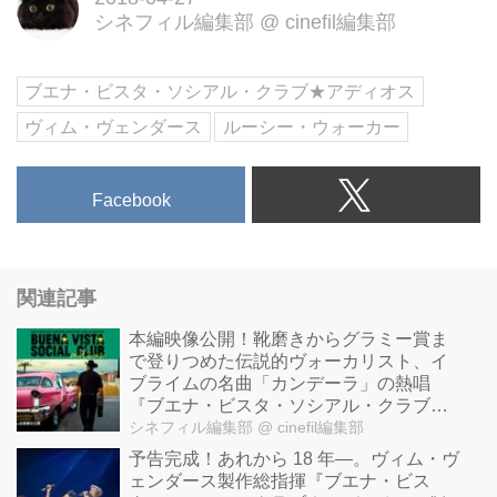
シネフィル編集部
@
cinefil編集部
ブエナ・ビスタ・ソシアル・クラブ★アディオス
ヴィム・ヴェンダース
ルーシー・ウォーカー
Facebook
関連記事
本編映像公開！靴磨きからグラミー賞ま
で登りつめた伝説的ヴォーカリスト、イ
ブライムの名曲「カンデーラ」の熱唱
『ブエナ・ビスタ・ソシアル・クラブ★
アディオス』
シネフィル編集部
@ cinefil編集部
予告完成！あれから 18 年―。ヴィム・ヴ
ェンダース製作総指揮『ブエナ・ビス